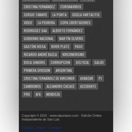
CRISTINA FERNÁNDEZ
CORONAVIRUS
SERGIO TAMAYO
LA PUNTA
GISELA VARTALITIS
VIDEO
LA PEDRERA
COPA LIBERTADORES
RODRIGUEZ SAA
ALBERTO FERNÁNDEZ
GOBIERNO NACIONAL
MARTÍN OLIVERO
GASTÓN HISSA
RIVER PLATE
PASO
RICARDO ANDRÉ BAZLA
KIRCHNERISMO
BOCA JUNIORS
CORRUPCION
JUSTICIA
SALUD
PRIMERA DIVISION
ARGENTINA
CRISTINA FERNÁNDEZ DE KIRCHNER
AVANZAR
PJ
CAMBIEMOS
ALEJANDRO CACACE
ACCIDENTE
PRO
AFA
MENDOZA
Copyright © 2015 · www.elpuntano.com · Edición Online
Independiente de San Luis
Portada
Enlace
Contacto