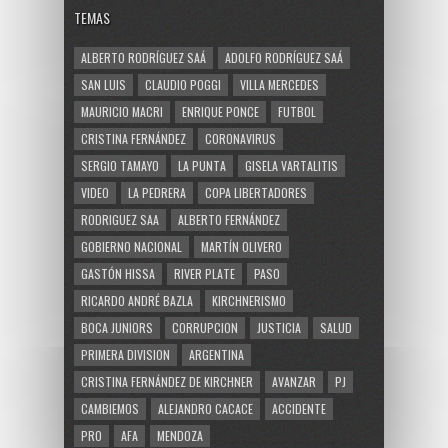
TEMAS
ALBERTO RODRÍGUEZ SAÁ
ADOLFO RODRÍGUEZ SAÁ
SAN LUIS
CLAUDIO POGGI
VILLA MERCEDES
MAURICIO MACRI
ENRIQUE PONCE
FUTBOL
CRISTINA FERNÁNDEZ
CORONAVIRUS
SERGIO TAMAYO
LA PUNTA
GISELA VARTALITIS
VIDEO
LA PEDRERA
COPA LIBERTADORES
RODRIGUEZ SAA
ALBERTO FERNÁNDEZ
GOBIERNO NACIONAL
MARTÍN OLIVERO
GASTÓN HISSA
RIVER PLATE
PASO
RICARDO ANDRÉ BAZLA
KIRCHNERISMO
BOCA JUNIORS
CORRUPCION
JUSTICIA
SALUD
PRIMERA DIVISION
ARGENTINA
CRISTINA FERNÁNDEZ DE KIRCHNER
AVANZAR
PJ
CAMBIEMOS
ALEJANDRO CACACE
ACCIDENTE
PRO
AFA
MENDOZA