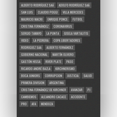
ALBERTO RODRÍGUEZ SAÁ
ADOLFO RODRÍGUEZ SAÁ
SAN LUIS
CLAUDIO POGGI
VILLA MERCEDES
MAURICIO MACRI
ENRIQUE PONCE
FUTBOL
CRISTINA FERNÁNDEZ
CORONAVIRUS
SERGIO TAMAYO
LA PUNTA
GISELA VARTALITIS
VIDEO
LA PEDRERA
COPA LIBERTADORES
RODRIGUEZ SAA
ALBERTO FERNÁNDEZ
GOBIERNO NACIONAL
MARTÍN OLIVERO
GASTÓN HISSA
RIVER PLATE
PASO
RICARDO ANDRÉ BAZLA
KIRCHNERISMO
BOCA JUNIORS
CORRUPCION
JUSTICIA
SALUD
PRIMERA DIVISION
ARGENTINA
CRISTINA FERNÁNDEZ DE KIRCHNER
AVANZAR
PJ
CAMBIEMOS
ALEJANDRO CACACE
ACCIDENTE
PRO
AFA
MENDOZA