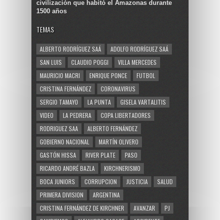
civilización que habitó el Amazonas durante
1500 años
TEMAS
ALBERTO RODRÍGUEZ SAÁ
ADOLFO RODRÍGUEZ SAÁ
SAN LUIS
CLAUDIO POGGI
VILLA MERCEDES
MAURICIO MACRI
ENRIQUE PONCE
FUTBOL
CRISTINA FERNÁNDEZ
CORONAVIRUS
SERGIO TAMAYO
LA PUNTA
GISELA VARTALITIS
VIDEO
LA PEDRERA
COPA LIBERTADORES
RODRIGUEZ SAA
ALBERTO FERNÁNDEZ
GOBIERNO NACIONAL
MARTÍN OLIVERO
GASTÓN HISSA
RIVER PLATE
PASO
RICARDO ANDRÉ BAZLA
KIRCHNERISMO
BOCA JUNIORS
CORRUPCION
JUSTICIA
SALUD
PRIMERA DIVISION
ARGENTINA
CRISTINA FERNÁNDEZ DE KIRCHNER
AVANZAR
PJ