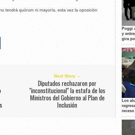
o tendrá quórum ni mayoría, esta vez la oposición
Poggi 
y entre
gira p
Next Story →
Diputados rechazaron por
o
"inconstitucional" la estafa de los
Ministros del Gobierno al Plan de
Los al
s
Inclusión
regresa
receso