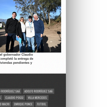
 el gobernador Claudio
completó la entrega de
viviendas pendientes y
 RODRÍGUEZ SAÁ
ADOLFO RODRÍGUEZ SAÁ
S
CLAUDIO POGGI
VILLA MERCEDES
O MACRI
ENRIQUE PONCE
FUTBOL