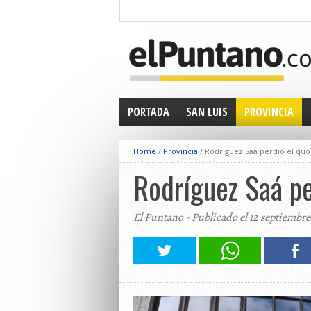
PORTADA
SAN LUIS
PROVINCIA
Home
/
Provincia
/
Rodríguez Saá perdió el quó
Rodríguez Saá pe
El Puntano - Publicado el 12 septiembre