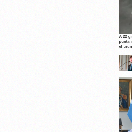
A 22 g
puntan
el triu