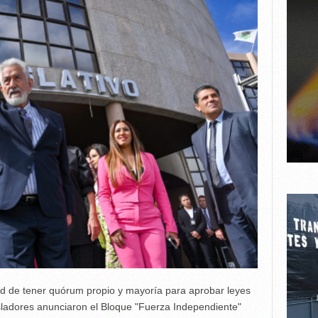
ad de tener quórum propio y mayoría para aprobar leyes
sladores anunciaron el Bloque "Fuerza Independiente"