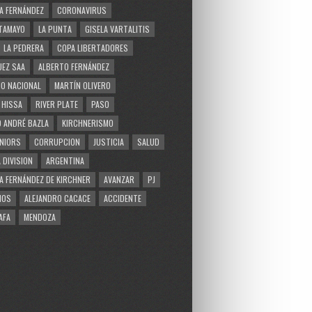
A FERNÁNDEZ
CORONAVIRUS
TAMAYO
LA PUNTA
GISELA VARTALITIS
LA PEDRERA
COPA LIBERTADORES
EZ SAA
ALBERTO FERNÁNDEZ
O NACIONAL
MARTÍN OLIVERO
 HISSA
RIVER PLATE
PASO
 ANDRÉ BAZLA
KIRCHNERISMO
NIORS
CORRUPCION
JUSTICIA
SALUD
 DIVISION
ARGENTINA
A FERNÁNDEZ DE KIRCHNER
AVANZAR
PJ
MOS
ALEJANDRO CACACE
ACCIDENTE
AFA
MENDOZA