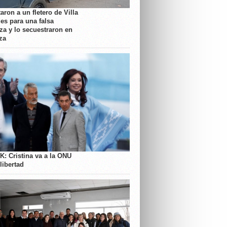
aron a un fletero de Villa
es para una falsa
a y lo secuestraron en
za
K: Cristina va a la ONU
libertad