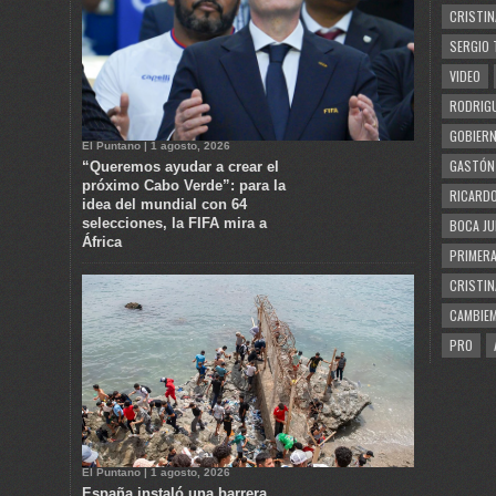
CRISTIN
SERGIO 
VIDEO
RODRIGU
GOBIERN
El Puntano | 1 agosto, 2026
GASTÓN
“Queremos ayudar a crear el
próximo Cabo Verde”: para la
RICARDO
idea del mundial con 64
selecciones, la FIFA mira a
BOCA JU
África
PRIMERA
CRISTIN
CAMBIE
PRO
El Puntano | 1 agosto, 2026
España instaló una barrera