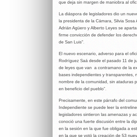
que deja sin margen de maniobra al ofici
La diáspora de legisladores dio un nue
la presidenta de la Cámara, Silvia Sosa 
Adrián Agüero y Alberto Leyes se apartar
firme convicción de defender los derecho
de San Luis".
El nuevo escenario, adverso para el ofic
Rodríguez Saá desde el pasado 11 de ju
de leyes que van a contramano de la exp
bases independientes y transparentes,
nombre de la comunidad, sin ataduras pa
en beneficio del pueblo”.
Precisamente, en este párrafo del comu
Independiente se puede leer la entreline
legisladores sintieron las amenazas y ac
conoció una fuerte discusión entre la di
en la sesión en la que fue obligada a es
en la que se votó la creación de 53 nuev