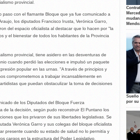
alismo provincial.
Contrat
Merced
vo paso con el flamante Bloque que ya fue comunicado a
mudanz
Araujo, los diputados Francisco Irusta, Verónica Garro,
Mendo
on del espacio oficialista al destacar que lo hacen por "la
s y el bienestar de todos los habitantes de la Provincia
ialismo provincial, tiene asidero en las desventuras de
nio cuando perdió las elecciones e impulsó un paquete
resión popular en las urnas. "A través de principios y
 nos comprometemos a trabajar incansablemente en
rtidistas que puedan obstaculizar la toma de decisiones
Sueño 
por su 
nicado de los Diputados del Bloque Fuerza
a de la decisión, según pudo reconstruir El Puntano los
ciones que los privaron de sus libertades legislativas. Se
putada Verónica Garro y sus colegas del bloque oficialista
tar presente cuando su estado de salud no lo permitía y
os cargos en la estructura del Poder Legislativo.