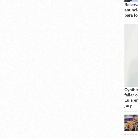
Reserva
anunci
para l
Cynthi
fallar 
Luis e
jury