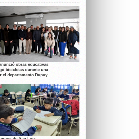
anunció obras educativas
gó bicicletas durante una
or el departamento Dupuy
umnos de San Luis