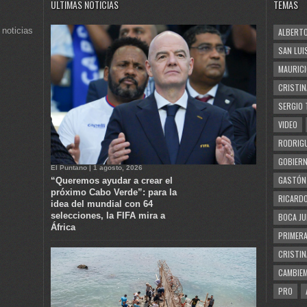
ULTIMAS NOTICIAS
TEMAS
 noticias
ALBERTO
SAN LUI
MAURICI
CRISTIN
SERGIO 
VIDEO
RODRIGU
GOBIERN
El Puntano | 1 agosto, 2026
GASTÓN
“Queremos ayudar a crear el
próximo Cabo Verde”: para la
RICARDO
idea del mundial con 64
selecciones, la FIFA mira a
BOCA JU
África
PRIMERA
CRISTIN
CAMBIE
PRO