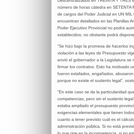
Descentralizados en TREINTA Y TRES 
número de horas cátedra en SETENTA 
de cargos del Poder Judicial en UN M
encuentran detallados en las Planillas A
Poder Ejecutivo Provincial no podrá aum
establecidos; no obstante podrá disponer
"Se hizo bajo la promesa de hacerlos in
violación a las leyes de Presupuesto vig
envió el gobernador a la Legislatura se
firmar los contratos. Esto ha motivado u
fueron estafados, engañados, abusaron 
porque no existe el sustento legal”, sost
"En este caso se da la particularidad qu
competencias, pero sin el sustento lega
estaba ampliado el presupuesto provincia
exigencias elementales que tienen todos 
cuanto a tener previsto cuál es el cálcu
administración pública. Si no está previ
lo que rige es la incompetencia, si no es