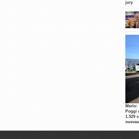
jury
Merlo:
Poggi 
1.529 
nuevas