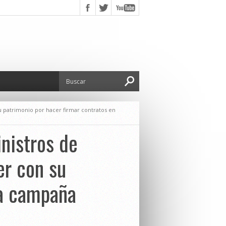
u patrimonio por hacer firmar contratos en
nistros de
er con su
na campaña