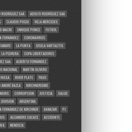
 RODRÍGUEZ SAÁ
ADOLFO RODRÍGUEZ SAÁ
S
CLAUDIO POGGI
VILLA MERCEDES
O MACRI
ENRIQUE PONCE
FUTBOL
A FERNÁNDEZ
CORONAVIRUS
TAMAYO
LA PUNTA
GISELA VARTALITIS
LA PEDRERA
COPA LIBERTADORES
EZ SAA
ALBERTO FERNÁNDEZ
O NACIONAL
MARTÍN OLIVERO
 HISSA
RIVER PLATE
PASO
 ANDRÉ BAZLA
KIRCHNERISMO
NIORS
CORRUPCION
JUSTICIA
SALUD
 DIVISION
ARGENTINA
A FERNÁNDEZ DE KIRCHNER
AVANZAR
PJ
MOS
ALEJANDRO CACACE
ACCIDENTE
AFA
MENDOZA