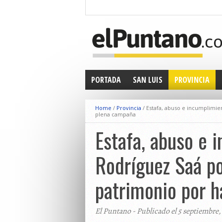
PORTADA
SAN LUIS
PROVINCIA
Home
/
Provincia
/
Estafa, abuso e incumplimien
plena campaña
Estafa, abuso e 
Rodríguez Saá po
patrimonio por h
El Puntano - Publicado el 5 septiembre