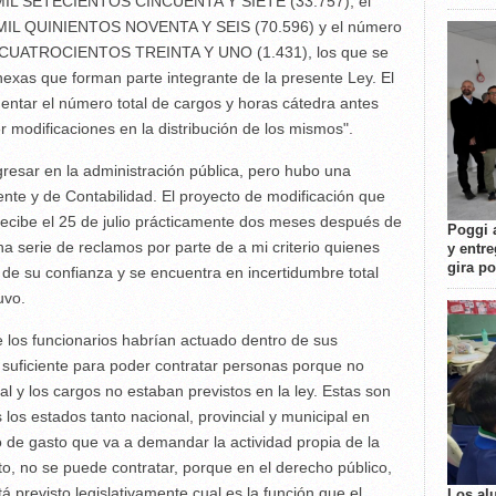
MIL SETECIENTOS CINCUENTA Y SIETE (33.757), el
MIL QUINIENTOS NOVENTA Y SEIS (70.596) y el número
IL CUATROCIENTOS TREINTA Y UNO (1.431), los que se
nexas que forman parte integrante de la presente Ley. El
entar el número total de cargos y horas cátedra antes
 modificaciones en la distribución de los mismos".
gresar en la administración pública, pero hubo una
ente y de Contabilidad. El proyecto de modificación que
 recibe el 25 de julio prácticamente dos meses después de
Poggi 
na serie de reclamos por parte de a mi criterio quienes
y entre
gira p
de su confianza y se encuentra en incertidumbre total
uvo.
e los funcionarios habrían actuado dentro de sus
l suficiente para poder contratar personas porque no
l y los cargos no estaban previstos en la ley. Estas son
los estados tanto nacional, provincial y municipal en
lo de gasto que va a demandar la actividad propia de la
sto, no se puede contratar, porque en el derecho público,
tá previsto legislativamente cual es la función que el
Los al