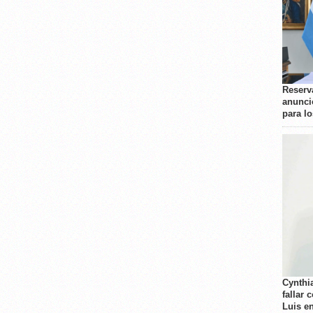
Reserva
anunci
para l
Cynthi
fallar 
Luis e