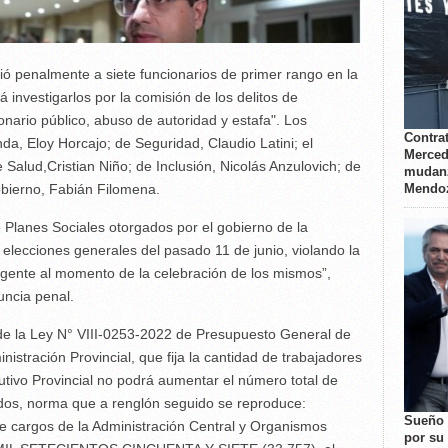
ó penalmente a siete funcionarios de primer rango en la
á investigarlos por la comisión de los delitos de
nario público, abuso de autoridad y estafa". Los
Contrat
a, Eloy Horcajo; de Seguridad, Claudio Latini; el
Merced
Salud,Cristian Niño; de Inclusión, Nicolás Anzulovich; de
mudanz
Mendo
bierno, Fabián Filomena.
e Planes Sociales otorgados por el gobierno de la
s elecciones generales del pasado 11 de junio, violando la
gente al momento de la celebración de los mismos”,
uncia penal.
1 de la Ley N° VIII-0253-2022 de Presupuesto General de
istración Provincial, que fija la cantidad de trabajadores
utivo Provincial no podrá aumentar el número total de
idos, norma que a renglón seguido se reproduce:
Sueño 
 cargos de la Administración Central y Organismos
por su 