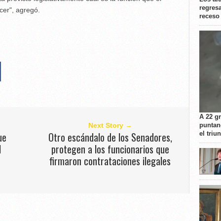
regresa
cer", agregó.
receso
A 22 g
puntan
Next Story →
el triu
ue
Otro escándalo de los Senadores,
l
protegen a los funcionarios que
firmaron contrataciones ilegales