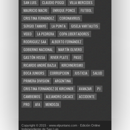
SAN LUIS
CLAUDIO POGGI
VILLA MERCEDES
MAURICIO MACRI
ENRIQUE PONCE
FUTBOL
CRISTINA FERNÁNDEZ
CORONAVIRUS
SERGIO TAMAYO
LA PUNTA
GISELA VARTALITIS
VIDEO
LA PEDRERA
COPA LIBERTADORES
RODRIGUEZ SAA
ALBERTO FERNÁNDEZ
GOBIERNO NACIONAL
MARTÍN OLIVERO
GASTÓN HISSA
RIVER PLATE
PASO
RICARDO ANDRÉ BAZLA
KIRCHNERISMO
BOCA JUNIORS
CORRUPCION
JUSTICIA
SALUD
PRIMERA DIVISION
ARGENTINA
CRISTINA FERNÁNDEZ DE KIRCHNER
AVANZAR
PJ
CAMBIEMOS
ALEJANDRO CACACE
ACCIDENTE
PRO
AFA
MENDOZA
Copyright © 2015 · www.elpuntano.com · Edición Online
Independiente de San Luis