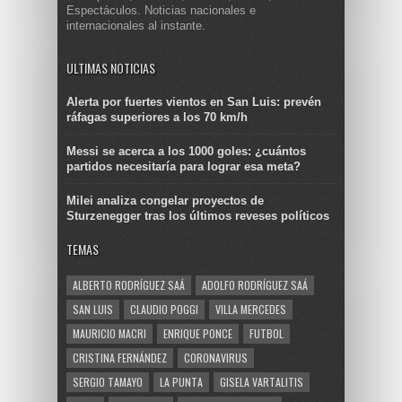
Espectáculos. Noticias nacionales e
internacionales al instante.
ULTIMAS NOTICIAS
Alerta por fuertes vientos en San Luis: prevén
ráfagas superiores a los 70 km/h
Messi se acerca a los 1000 goles: ¿cuántos
partidos necesitaría para lograr esa meta?
Milei analiza congelar proyectos de
Sturzenegger tras los últimos reveses políticos
TEMAS
ALBERTO RODRÍGUEZ SAÁ
ADOLFO RODRÍGUEZ SAÁ
SAN LUIS
CLAUDIO POGGI
VILLA MERCEDES
MAURICIO MACRI
ENRIQUE PONCE
FUTBOL
CRISTINA FERNÁNDEZ
CORONAVIRUS
SERGIO TAMAYO
LA PUNTA
GISELA VARTALITIS