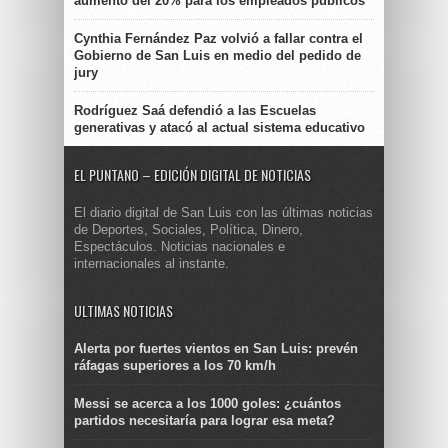
aumento del 20% para los empleados públicos
Cynthia Fernández Paz volvió a fallar contra el
Gobierno de San Luis en medio del pedido de
jury
Rodríguez Saá defendió a las Escuelas
generativas y atacó al actual sistema educativo
EL PUNTANO – EDICIÓN DIGITAL DE NOTICIAS
El diario digital de San Luis con las últimas noticias
de Deportes, Sociales, Política, Dinero,
Espectáculos. Noticias nacionales e
internacionales al instante.
ULTIMAS NOTICIAS
Alerta por fuertes vientos en San Luis: prevén
ráfagas superiores a los 70 km/h
Messi se acerca a los 1000 goles: ¿cuántos
partidos necesitaría para lograr esa meta?