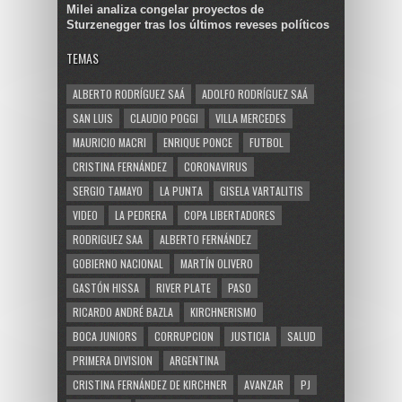
Milei analiza congelar proyectos de
Sturzenegger tras los últimos reveses políticos
TEMAS
ALBERTO RODRÍGUEZ SAÁ
ADOLFO RODRÍGUEZ SAÁ
SAN LUIS
CLAUDIO POGGI
VILLA MERCEDES
MAURICIO MACRI
ENRIQUE PONCE
FUTBOL
CRISTINA FERNÁNDEZ
CORONAVIRUS
SERGIO TAMAYO
LA PUNTA
GISELA VARTALITIS
VIDEO
LA PEDRERA
COPA LIBERTADORES
RODRIGUEZ SAA
ALBERTO FERNÁNDEZ
GOBIERNO NACIONAL
MARTÍN OLIVERO
GASTÓN HISSA
RIVER PLATE
PASO
RICARDO ANDRÉ BAZLA
KIRCHNERISMO
BOCA JUNIORS
CORRUPCION
JUSTICIA
SALUD
PRIMERA DIVISION
ARGENTINA
CRISTINA FERNÁNDEZ DE KIRCHNER
AVANZAR
PJ