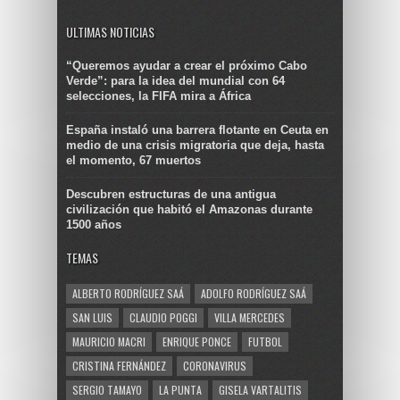
ULTIMAS NOTICIAS
“Queremos ayudar a crear el próximo Cabo
Verde”: para la idea del mundial con 64
selecciones, la FIFA mira a África
España instaló una barrera flotante en Ceuta en
medio de una crisis migratoria que deja, hasta
el momento, 67 muertos
Descubren estructuras de una antigua
civilización que habitó el Amazonas durante
1500 años
TEMAS
ALBERTO RODRÍGUEZ SAÁ
ADOLFO RODRÍGUEZ SAÁ
SAN LUIS
CLAUDIO POGGI
VILLA MERCEDES
MAURICIO MACRI
ENRIQUE PONCE
FUTBOL
CRISTINA FERNÁNDEZ
CORONAVIRUS
SERGIO TAMAYO
LA PUNTA
GISELA VARTALITIS