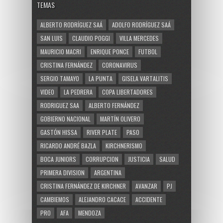
TEMAS
ALBERTO RODRÍGUEZ SAÁ
ADOLFO RODRÍGUEZ SAÁ
SAN LUIS
CLAUDIO POGGI
VILLA MERCEDES
MAURICIO MACRI
ENRIQUE PONCE
FUTBOL
CRISTINA FERNÁNDEZ
CORONAVIRUS
SERGIO TAMAYO
LA PUNTA
GISELA VARTALITIS
VIDEO
LA PEDRERA
COPA LIBERTADORES
RODRIGUEZ SAA
ALBERTO FERNÁNDEZ
GOBIERNO NACIONAL
MARTÍN OLIVERO
GASTÓN HISSA
RIVER PLATE
PASO
RICARDO ANDRÉ BAZLA
KIRCHNERISMO
BOCA JUNIORS
CORRUPCION
JUSTICIA
SALUD
PRIMERA DIVISION
ARGENTINA
CRISTINA FERNÁNDEZ DE KIRCHNER
AVANZAR
PJ
CAMBIEMOS
ALEJANDRO CACACE
ACCIDENTE
PRO
AFA
MENDOZA