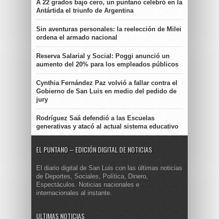
A 22 grados bajo cero, un puntano celebró en la
Antártida el triunfo de Argentina
Sin aventuras personales: la reelección de Milei
ordena el armado nacional
Reserva Salarial y Social: Poggi anunció un
aumento del 20% para los empleados públicos
Cynthia Fernández Paz volvió a fallar contra el
Gobierno de San Luis en medio del pedido de
jury
Rodríguez Saá defendió a las Escuelas
generativas y atacó al actual sistema educativo
EL PUNTANO – EDICIÓN DIGITAL DE NOTICIAS
El diario digital de San Luis con las últimas noticias
de Deportes, Sociales, Política, Dinero,
Espectáculos. Noticias nacionales e
internacionales al instante.
ULTIMAS NOTICIAS