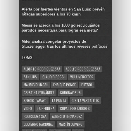
Alerta por fuertes vientos en San Luis: prevén
ráfagas superiores a los 70 km/h
Messi se acerca a los 1000 goles: ¿cuántos
partidos necesitaría para lograr esa meta?
Milei analiza congelar proyectos de
Sturzenegger tras los últimos reveses políticos
TEMAS
ALBERTO RODRÍGUEZ SAÁ
ADOLFO RODRÍGUEZ SAÁ
SAN LUIS
CLAUDIO POGGI
VILLA MERCEDES
MAURICIO MACRI
ENRIQUE PONCE
FUTBOL
CRISTINA FERNÁNDEZ
CORONAVIRUS
SERGIO TAMAYO
LA PUNTA
GISELA VARTALITIS
VIDEO
LA PEDRERA
COPA LIBERTADORES
RODRIGUEZ SAA
ALBERTO FERNÁNDEZ
GOBIERNO NACIONAL
MARTÍN OLIVERO