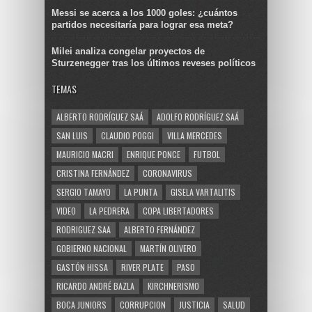
Messi se acerca a los 1000 goles: ¿cuántos
partidos necesitaría para lograr esa meta?
Milei analiza congelar proyectos de
Sturzenegger tras los últimos reveses políticos
TEMAS
ALBERTO RODRÍGUEZ SAÁ
ADOLFO RODRÍGUEZ SAÁ
SAN LUIS
CLAUDIO POGGI
VILLA MERCEDES
MAURICIO MACRI
ENRIQUE PONCE
FUTBOL
CRISTINA FERNÁNDEZ
CORONAVIRUS
SERGIO TAMAYO
LA PUNTA
GISELA VARTALITIS
VIDEO
LA PEDRERA
COPA LIBERTADORES
RODRIGUEZ SAA
ALBERTO FERNÁNDEZ
GOBIERNO NACIONAL
MARTÍN OLIVERO
GASTÓN HISSA
RIVER PLATE
PASO
RICARDO ANDRÉ BAZLA
KIRCHNERISMO
BOCA JUNIORS
CORRUPCION
JUSTICIA
SALUD