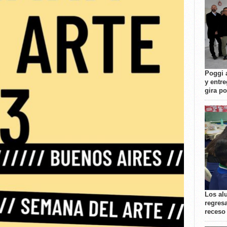
Poggi 
y entre
gira p
Los al
regresa
receso