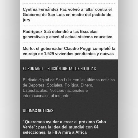
Cynthia Fernández Paz volvió a fallar contra el
Gobierno de San Luis en medio del pedido de
jury
Rodríguez Saá defendió a las Escuelas
generativas y atacó al actual sistema educativo
Merlo: el gobernador Claudio Poggi completó la
entrega de 1.529 viviendas pendientes y nuevas
EL PUNTANO – EDICIÓN DIGITAL DE NOTICIAS
El diario digital de San Luis con las últimas noticias
de Deportes, Sociales, Política, Dinero,
Espectáculos. Noticias nacionales e
internacionales al instante.
ULTIMAS NOTICIAS
“Queremos ayudar a crear el próximo Cabo
Verde”: para la idea del mundial con 64
selecciones, la FIFA mira a África