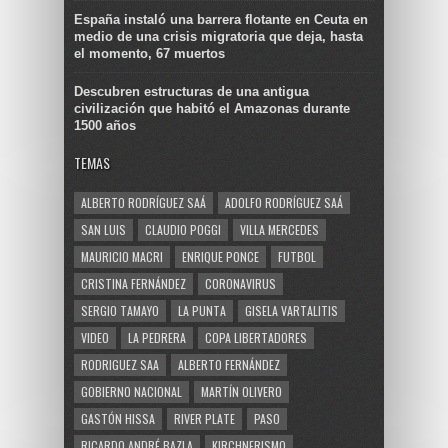
España instaló una barrera flotante en Ceuta en
medio de una crisis migratoria que deja, hasta
el momento, 67 muertos
Descubren estructuras de una antigua
civilización que habitó el Amazonas durante
1500 años
TEMAS
ALBERTO RODRÍGUEZ SAÁ
ADOLFO RODRÍGUEZ SAÁ
SAN LUIS
CLAUDIO POGGI
VILLA MERCEDES
MAURICIO MACRI
ENRIQUE PONCE
FUTBOL
CRISTINA FERNÁNDEZ
CORONAVIRUS
SERGIO TAMAYO
LA PUNTA
GISELA VARTALITIS
VIDEO
LA PEDRERA
COPA LIBERTADORES
RODRIGUEZ SAA
ALBERTO FERNÁNDEZ
GOBIERNO NACIONAL
MARTÍN OLIVERO
GASTÓN HISSA
RIVER PLATE
PASO
RICARDO ANDRÉ BAZLA
KIRCHNERISMO