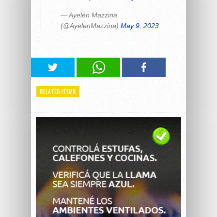
— Ayelén Mazzina
(@AyelenMazzina)
May 9, 2023
RELATED ITEMS