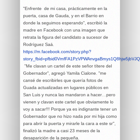
"Enfrente de mi casa, prácticamente en la
puerta, casa de Gauda, y en el Barrio en
donde la seguimos esperando", escribió la
madre en Facebook con una imagen que
retrata la figura del candidato a sucesor de
Rodríguez Saá.
https://m.facebook.com/story.php?
story_fbid=pfbid0VmfFA1PzVPWAnvgaBmys1Q8hjw5jbVJQ
"Me clavan un cartel de este señor títere del
Gobernador", agregó Yamila Cialone. "me
cansé de escribirles que quería fotos de
Guada actualizadas en lugares públicos en
San Luis y nunca las mandaron a hacer…pero
vienen y clavan este cartel que obviamente lo
voy a sacar!!! Porque ya es indignante tener un
Gobernador que no hizo nada por mi hija como
para abrir la puerta y mirarle la cara a este sr",
finalizó la madre a casi 23 meses de la
desaparición de la pequeña.