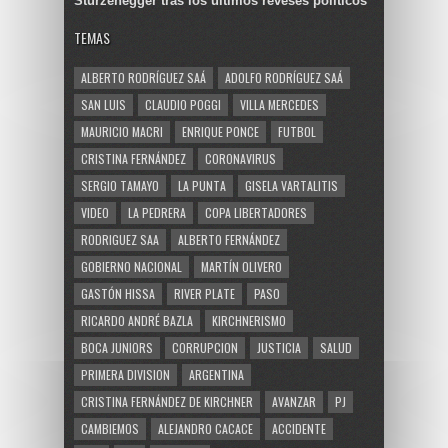
Sturzenegger tras los últimos reveses políticos
TEMAS
ALBERTO RODRÍGUEZ SAÁ
ADOLFO RODRÍGUEZ SAÁ
SAN LUIS
CLAUDIO POGGI
VILLA MERCEDES
MAURICIO MACRI
ENRIQUE PONCE
FUTBOL
CRISTINA FERNÁNDEZ
CORONAVIRUS
SERGIO TAMAYO
LA PUNTA
GISELA VARTALITIS
VIDEO
LA PEDRERA
COPA LIBERTADORES
RODRIGUEZ SAA
ALBERTO FERNÁNDEZ
GOBIERNO NACIONAL
MARTÍN OLIVERO
GASTÓN HISSA
RIVER PLATE
PASO
RICARDO ANDRÉ BAZLA
KIRCHNERISMO
BOCA JUNIORS
CORRUPCION
JUSTICIA
SALUD
PRIMERA DIVISION
ARGENTINA
CRISTINA FERNÁNDEZ DE KIRCHNER
AVANZAR
PJ
CAMBIEMOS
ALEJANDRO CACACE
ACCIDENTE