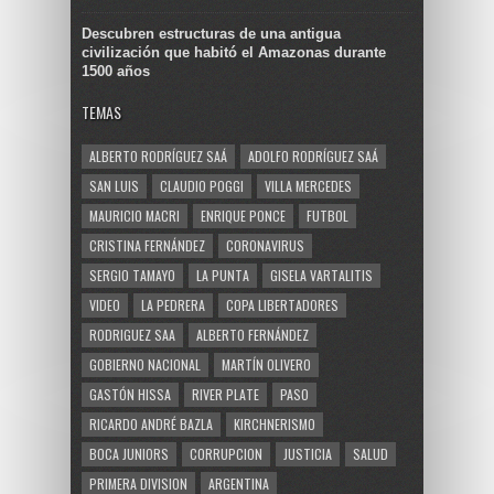
Descubren estructuras de una antigua
civilización que habitó el Amazonas durante
1500 años
TEMAS
ALBERTO RODRÍGUEZ SAÁ
ADOLFO RODRÍGUEZ SAÁ
SAN LUIS
CLAUDIO POGGI
VILLA MERCEDES
MAURICIO MACRI
ENRIQUE PONCE
FUTBOL
CRISTINA FERNÁNDEZ
CORONAVIRUS
SERGIO TAMAYO
LA PUNTA
GISELA VARTALITIS
VIDEO
LA PEDRERA
COPA LIBERTADORES
RODRIGUEZ SAA
ALBERTO FERNÁNDEZ
GOBIERNO NACIONAL
MARTÍN OLIVERO
GASTÓN HISSA
RIVER PLATE
PASO
RICARDO ANDRÉ BAZLA
KIRCHNERISMO
BOCA JUNIORS
CORRUPCION
JUSTICIA
SALUD
PRIMERA DIVISION
ARGENTINA