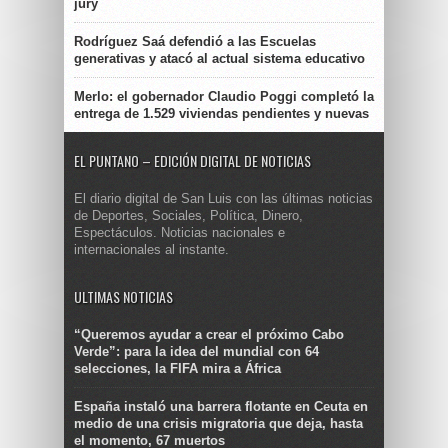
jury
Rodríguez Saá defendió a las Escuelas
generativas y atacó al actual sistema educativo
Merlo: el gobernador Claudio Poggi completó la
entrega de 1.529 viviendas pendientes y nuevas
EL PUNTANO – EDICIÓN DIGITAL DE NOTICIAS
El diario digital de San Luis con las últimas noticias
de Deportes, Sociales, Política, Dinero,
Espectáculos. Noticias nacionales e
internacionales al instante.
ULTIMAS NOTICIAS
“Queremos ayudar a crear el próximo Cabo
Verde”: para la idea del mundial con 64
selecciones, la FIFA mira a África
España instaló una barrera flotante en Ceuta en
medio de una crisis migratoria que deja, hasta
el momento, 67 muertos