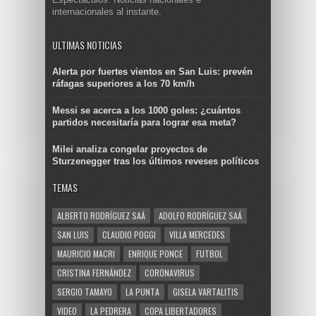
internacionales al instante.
ULTIMAS NOTICIAS
Alerta por fuertes vientos en San Luis: prevén
ráfagas superiores a los 70 km/h
Messi se acerca a los 1000 goles: ¿cuántos
partidos necesitaría para lograr esa meta?
Milei analiza congelar proyectos de
Sturzenegger tras los últimos reveses políticos
TEMAS
ALBERTO RODRÍGUEZ SAÁ
ADOLFO RODRÍGUEZ SAÁ
SAN LUIS
CLAUDIO POGGI
VILLA MERCEDES
MAURICIO MACRI
ENRIQUE PONCE
FUTBOL
CRISTINA FERNÁNDEZ
CORONAVIRUS
SERGIO TAMAYO
LA PUNTA
GISELA VARTALITIS
VIDEO
LA PEDRERA
COPA LIBERTADORES