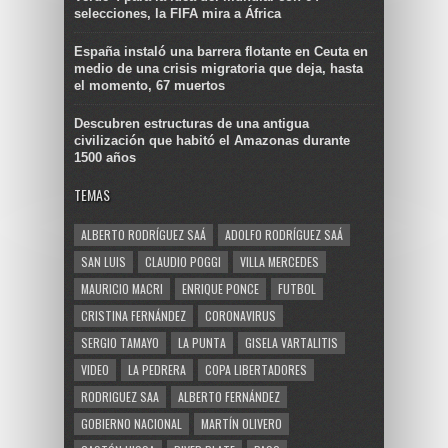
selecciones, la FIFA mira a África
España instaló una barrera flotante en Ceuta en
medio de una crisis migratoria que deja, hasta
el momento, 67 muertos
Descubren estructuras de una antigua
civilización que habitó el Amazonas durante
1500 años
TEMAS
ALBERTO RODRÍGUEZ SAÁ
ADOLFO RODRÍGUEZ SAÁ
SAN LUIS
CLAUDIO POGGI
VILLA MERCEDES
MAURICIO MACRI
ENRIQUE PONCE
FUTBOL
CRISTINA FERNÁNDEZ
CORONAVIRUS
SERGIO TAMAYO
LA PUNTA
GISELA VARTALITIS
VIDEO
LA PEDRERA
COPA LIBERTADORES
RODRIGUEZ SAA
ALBERTO FERNÁNDEZ
GOBIERNO NACIONAL
MARTÍN OLIVERO