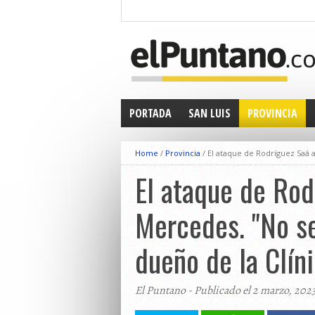
PORTADA
SAN LUIS
PROVINCIA
Home
/
Provincia
/
El ataque de Rodríguez Saá a
El ataque de Rodr
Mercedes. "No se
dueño de la Clín
El Puntano - Publicado el 2 marzo, 202