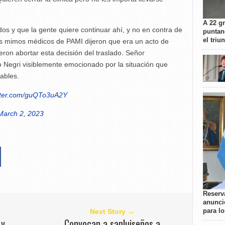
A 22 g
os y que la gente quiere continuar ahí, y no en contra de
puntan
el triu
Los mimos médicos de PAMI dijeron que era un acto de
eron abortar esta decisión del traslado. Señor
jo Negri visiblemente emocionado por la situación que
ables.
itter.com/guQTo3uA2Y
March 2, 2023
Reserva
anunci
para l
Next Story →
 y
Convocan a sanluiseños a