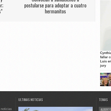
r;
postularse para adoptar a cuatro
s”
hermanitos
Cynthi
fallar 
Luis e
jury
ULTIMAS NOTICIAS
TEMAS
 noticias
ALBERTO