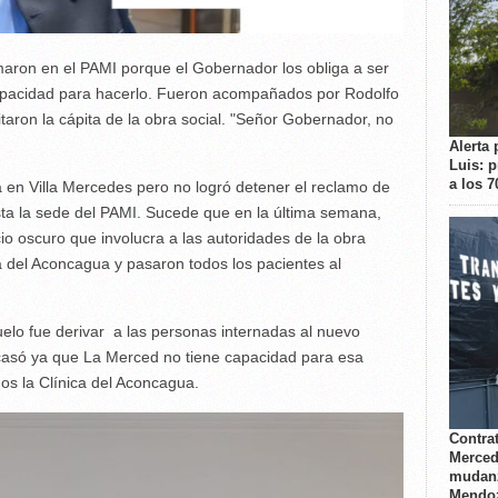
aron en el PAMI porque el Gobernador los obliga a ser
capacidad para hacerlo. Fueron acompañados por Rodolfo
itaron la cápita de la obra social. "Señor Gobernador, no
Alerta 
Luis: 
a los 
a en Villa Mercedes pero no logró detener el reclamo de
sta la sede del PAMI. Sucede que en la última semana,
o oscuro que involucra a las autoridades de la obra
ica del Aconcagua y pasaron todos los pacientes al
uelo fue derivar a las personas internadas al nuevo
acasó ya que La Merced no tiene capacidad para esa
os la Clínica del Aconcagua.
Contrat
Merced
mudanz
Mendo