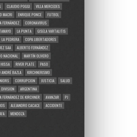
S
CLAUDIO POGGI
VILLA MERCEDES
O MACRI
ENRIQUE PONCE
FUTBOL
A FERNÁNDEZ
CORONAVIRUS
TAMAYO
LA PUNTA
GISELA VARTALITIS
LA PEDRERA
COPA LIBERTADORES
EZ SAA
ALBERTO FERNÁNDEZ
O NACIONAL
MARTÍN OLIVERO
 HISSA
RIVER PLATE
PASO
 ANDRÉ BAZLA
KIRCHNERISMO
NIORS
CORRUPCION
JUSTICIA
SALUD
 DIVISION
ARGENTINA
A FERNÁNDEZ DE KIRCHNER
AVANZAR
PJ
MOS
ALEJANDRO CACACE
ACCIDENTE
AFA
MENDOZA