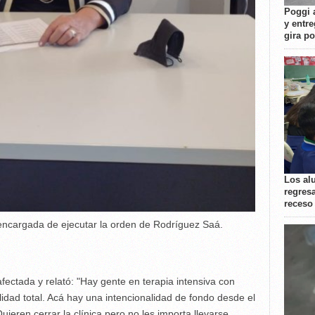
Poggi 
y entre
gira p
Los al
regresa
receso
I encargada de ejecutar la orden de Rodríguez Saá.
afectada y relató: "Hay gente en terapia intensiva con
lidad total. Acá hay una intencionalidad de fondo desde el
uieren cerrar la clínica pero no les importa llevarse