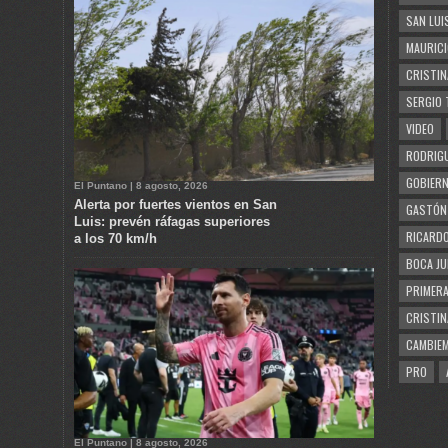
SAN LUI
MAURICI
CRISTIN
SERGIO 
VIDEO
RODRIGU
GOBIERN
El Puntano | 8 agosto, 2026
Alerta por fuertes vientos en San
GASTÓN
Luis: prevén ráfagas superiores
RICARDO
a los 70 km/h
BOCA JU
PRIMERA
CRISTIN
CAMBIE
PRO
El Puntano | 8 agosto, 2026