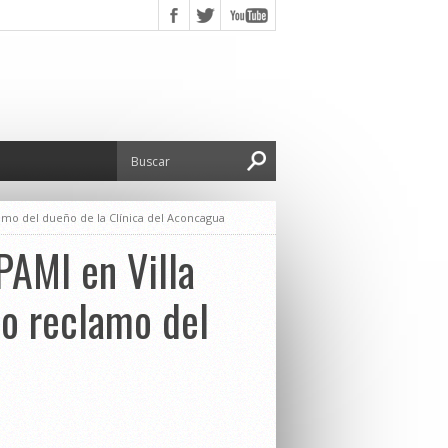
clamo del dueño de la Clínica del Aconcagua
 PAMI en Villa
co reclamo del