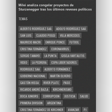
Milei analiza congelar proyectos de
Sturzenegger tras los últimos reveses políticos
TEMAS
ALBERTO RODRÍGUEZ SAÁ
ADOLFO RODRÍGUEZ SAÁ
SAN LUIS
CLAUDIO POGGI
VILLA MERCEDES
MAURICIO MACRI
ENRIQUE PONCE
FUTBOL
CRISTINA FERNÁNDEZ
CORONAVIRUS
SERGIO TAMAYO
LA PUNTA
GISELA VARTALITIS
VIDEO
LA PEDRERA
COPA LIBERTADORES
RODRIGUEZ SAA
ALBERTO FERNÁNDEZ
GOBIERNO NACIONAL
MARTÍN OLIVERO
GASTÓN HISSA
RIVER PLATE
PASO
RICARDO ANDRÉ BAZLA
KIRCHNERISMO
BOCA JUNIORS
CORRUPCION
JUSTICIA
SALUD
PRIMERA DIVISION
ARGENTINA
CRISTINA FERNÁNDEZ DE KIRCHNER
AVANZAR
PJ