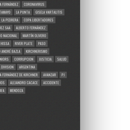
A FERNÁNDEZ
CORONAVIRUS
TAMAYO
LA PUNTA
GISELA VARTALITIS
LA PEDRERA
COPA LIBERTADORES
EZ SAA
ALBERTO FERNÁNDEZ
O NACIONAL
MARTÍN OLIVERO
 HISSA
RIVER PLATE
PASO
 ANDRÉ BAZLA
KIRCHNERISMO
NIORS
CORRUPCION
JUSTICIA
SALUD
 DIVISION
ARGENTINA
A FERNÁNDEZ DE KIRCHNER
AVANZAR
PJ
MOS
ALEJANDRO CACACE
ACCIDENTE
AFA
MENDOZA