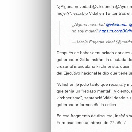
"¿Alguna novedad @vikidonda @AyelenM
mujer?", escribió Vidal en Twitter tras el 
¿Alguna novedad
@vikidonda
@
no soy mujer?
https://t.co/pB6rl
— María Eugenia Vidal (@mariu
Después de haber denunciado aprietes d
gobernador Gildo Insfrán, la diputada d
cruzar al mandatario kirchnerista, quien 
del Ejecutivo nacional le dijo que tiene u
"A Insfrán le jodió tanto que recorra y 
que tenía un “retraso mental". Violento,
kirchnerismo", sentenció Vidal desde su
gobernador formoseño la critica.
En ese fragmento de discurso, Insfrán so
Formosa tiene un atraso de 27 años".