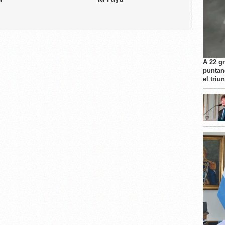
A 22 g
puntan
el triu