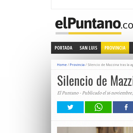
PORTADA
SAN LUIS
PROVINCIA
Home
/
Provincia
/
Silencio de Mazzina tras la a
Silencio de Mazzi
El Puntano - Publicado el 16 noviembre