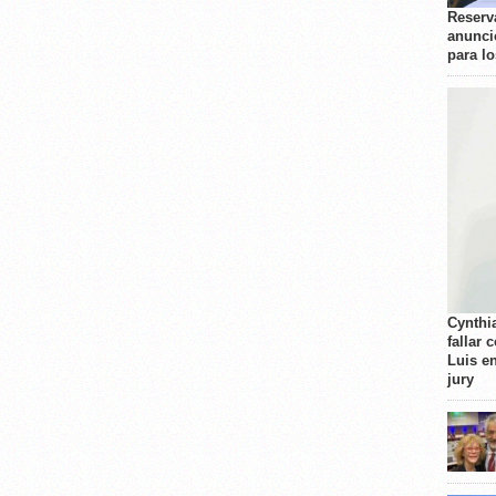
Reserva
anunci
para l
Cynthi
fallar 
Luis e
jury