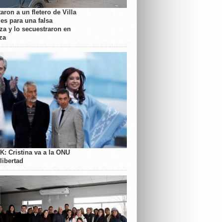
aron a un fletero de Villa
es para una falsa
a y lo secuestraron en
za
K: Cristina va a la ONU
libertad