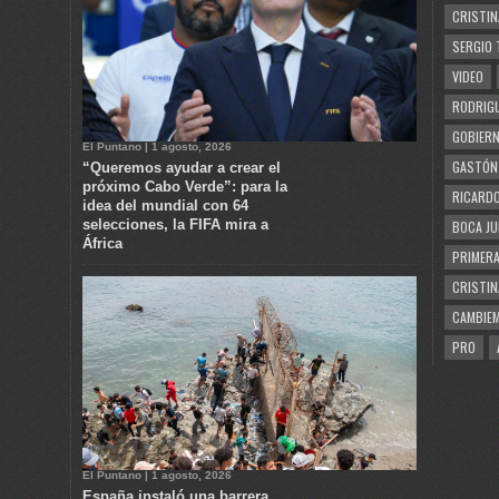
CRISTIN
SERGIO 
VIDEO
RODRIGU
GOBIERN
El Puntano | 1 agosto, 2026
GASTÓN
“Queremos ayudar a crear el
próximo Cabo Verde”: para la
RICARDO
idea del mundial con 64
selecciones, la FIFA mira a
BOCA JU
África
PRIMERA
CRISTIN
CAMBIE
PRO
El Puntano | 1 agosto, 2026
España instaló una barrera