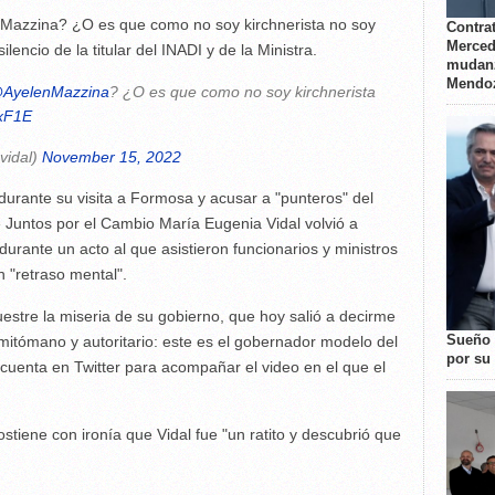
azzina? ¿O es que como no soy kirchnerista no soy
Contrat
Merced
silencio de la titular del INADI y de la Ministra.
mudanz
Mendo
AyelenMazzina
? ¿O es que como no soy kirchnerista
fxF1E
vidal)
November 15, 2022
urante su visita a Formosa y acusar a "punteros" del
e Juntos por el Cambio María Eugenia Vidal volvió a
durante un acto al que asistieron funcionarios y ministros
n "retraso mental".
muestre la miseria de su gobierno, que hoy salió a decirme
Sueño 
 mitómano y autoritario: este es el gobernador modelo del
por su 
 cuenta en Twitter para acompañar el video en el que el
stiene con ironía que Vidal fue "un ratito y descubrió que