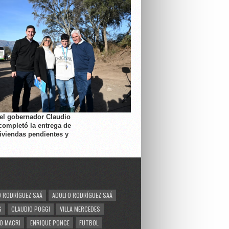
 el gobernador Claudio
completó la entrega de
viviendas pendientes y
 RODRÍGUEZ SAÁ
ADOLFO RODRÍGUEZ SAÁ
S
CLAUDIO POGGI
VILLA MERCEDES
O MACRI
ENRIQUE PONCE
FUTBOL