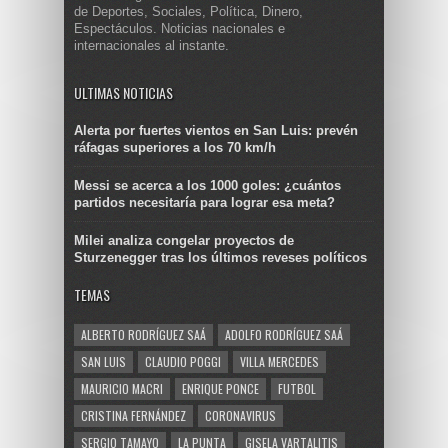
de Deportes, Sociales, Política, Dinero,
Espectáculos. Noticias nacionales e
internacionales al instante.
ULTIMAS NOTICIAS
Alerta por fuertes vientos en San Luis: prevén
ráfagas superiores a los 70 km/h
Messi se acerca a los 1000 goles: ¿cuántos
partidos necesitaría para lograr esa meta?
Milei analiza congelar proyectos de
Sturzenegger tras los últimos reveses políticos
TEMAS
ALBERTO RODRÍGUEZ SAÁ
ADOLFO RODRÍGUEZ SAÁ
SAN LUIS
CLAUDIO POGGI
VILLA MERCEDES
MAURICIO MACRI
ENRIQUE PONCE
FUTBOL
CRISTINA FERNÁNDEZ
CORONAVIRUS
SERGIO TAMAYO
LA PUNTA
GISELA VARTALITIS