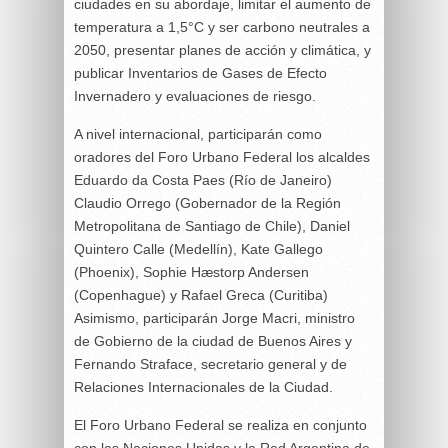
ciudades en su abordaje, limitar el aumento de
temperatura a 1,5°C y ser carbono neutrales a
2050, presentar planes de acción y climática, y
publicar Inventarios de Gases de Efecto
Invernadero y evaluaciones de riesgo.
A nivel internacional, participarán como
oradores del Foro Urbano Federal los alcaldes
Eduardo da Costa Paes (Río de Janeiro)
Claudio Orrego (Gobernador de la Región
Metropolitana de Santiago de Chile), Daniel
Quintero Calle (Medellín), Kate Gallego
(Phoenix), Sophie Hæstorp Andersen
(Copenhague) y Rafael Greca (Curitiba)
Asimismo, participarán Jorge Macri, ministro
de Gobierno de la ciudad de Buenos Aires y
Fernando Straface, secretario general y de
Relaciones Internacionales de la Ciudad.
El Foro Urbano Federal se realiza en conjunto
con las Naciones Unidas y la Red Argentina de