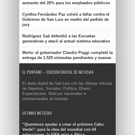
aumento del 20% para los empleados públicos
Cynthia Fernández Paz volvió a fallar contra el
Gobierno de San Luis en medio del pedido de
jury
Rodríguez Saá defendió a las Escuelas
generativas y atacó al actual sistema educativo
Merlo: el gobernador Claudio Poggi completó la
entrega de 1.529 viviendas pendientes y nuevas
EL PUNTANO – EDICIÓN DIGITAL DE NOTICIAS
El diario digital de San Luis con las últimas noticias
de Deportes, Sociales, Política, Dinero,
Espectáculos. Noticias nacionales e
internacionales al instante.
ULTIMAS NOTICIAS
“Queremos ayudar a crear el próximo Cabo
Verde”: para la idea del mundial con 64
selecciones, la FIFA mira a África