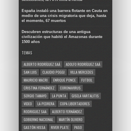
España instaló una barrera flotante en Ceuta en
medio de una crisis migratoria que deja, hasta
el momento, 67 muertos
Descubren estructuras de una antigua
civilización que habitó el Amazonas durante
1500 años
TEMAS
ALBERTO RODRÍGUEZ SAÁ
ADOLFO RODRÍGUEZ SAÁ
SAN LUIS
CLAUDIO POGGI
VILLA MERCEDES
MAURICIO MACRI
ENRIQUE PONCE
FUTBOL
CRISTINA FERNÁNDEZ
CORONAVIRUS
SERGIO TAMAYO
LA PUNTA
GISELA VARTALITIS
VIDEO
LA PEDRERA
COPA LIBERTADORES
RODRIGUEZ SAA
ALBERTO FERNÁNDEZ
GOBIERNO NACIONAL
MARTÍN OLIVERO
GASTÓN HISSA
RIVER PLATE
PASO