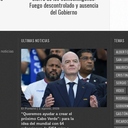
Fuego descontrolado y ausencia
del Gobierno
ULTIMAS NOTICIAS
TEMAS
 noticias
ALBERTO
SAN LUI
MAURICI
CRISTIN
SERGIO 
VIDEO
RODRIGU
GOBIERN
El Puntano | 1 agosto, 2026
GASTÓN
“Queremos ayudar a crear el
próximo Cabo Verde”: para la
RICARDO
idea del mundial con 64