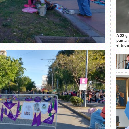
A 22 g
puntan
el triu