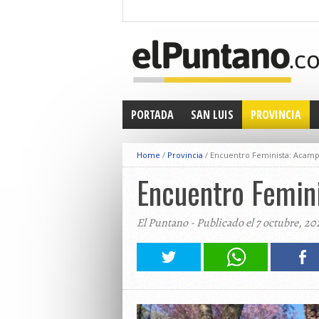
PORTADA
SAN LUIS
PROVINCIA
Home
/
Provincia
/
Encuentro Feminista: Acampe
Encuentro Femini
El Puntano - Publicado el 7 octubre, 20