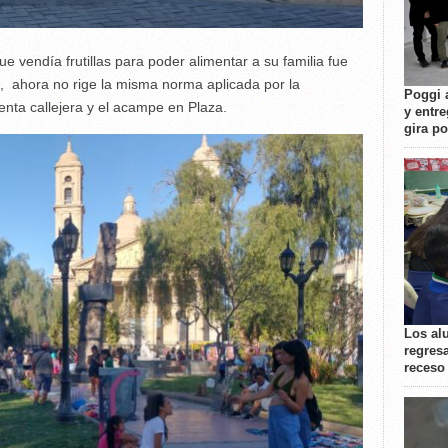
vendía frutillas para poder alimentar a su familia fue
, ahora no rige la misma norma aplicada por la
Poggi 
enta callejera y el acampe en Plaza.
y entre
gira p
Los al
regresa
receso