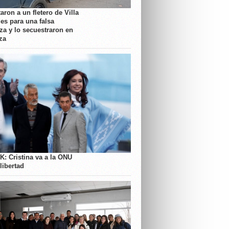
aron a un fletero de Villa
es para una falsa
a y lo secuestraron en
za
K: Cristina va a la ONU
libertad