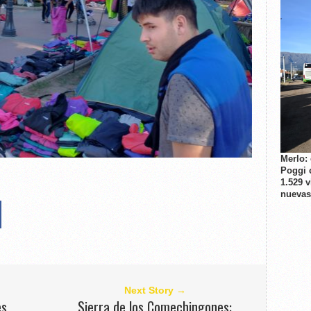
Merlo:
Poggi 
1.529 
nuevas
Next Story →
es
Sierra de los Comechingones: