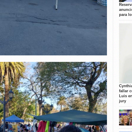
Reserva
anunci
para l
Cynthi
fallar 
Luis e
jury