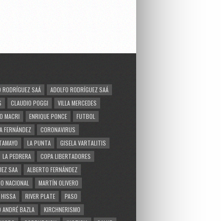
 RODRÍGUEZ SAÁ
ADOLFO RODRÍGUEZ SAÁ
S
CLAUDIO POGGI
VILLA MERCEDES
O MACRI
ENRIQUE PONCE
FUTBOL
A FERNÁNDEZ
CORONAVIRUS
TAMAYO
LA PUNTA
GISELA VARTALITIS
LA PEDRERA
COPA LIBERTADORES
EZ SAA
ALBERTO FERNÁNDEZ
O NACIONAL
MARTÍN OLIVERO
 HISSA
RIVER PLATE
PASO
 ANDRÉ BAZLA
KIRCHNERISMO