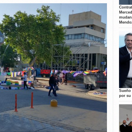
Contrat
Merced
mudanz
Mendo
Sueño 
por su 