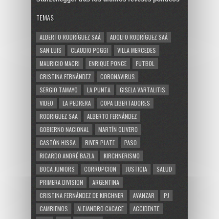
TEMAS
ALBERTO RODRÍGUEZ SAÁ
ADOLFO RODRÍGUEZ SAÁ
SAN LUIS
CLAUDIO POGGI
VILLA MERCEDES
MAURICIO MACRI
ENRIQUE PONCE
FUTBOL
CRISTINA FERNÁNDEZ
CORONAVIRUS
SERGIO TAMAYO
LA PUNTA
GISELA VARTALITIS
VIDEO
LA PEDRERA
COPA LIBERTADORES
RODRIGUEZ SAA
ALBERTO FERNÁNDEZ
GOBIERNO NACIONAL
MARTÍN OLIVERO
GASTÓN HISSA
RIVER PLATE
PASO
RICARDO ANDRÉ BAZLA
KIRCHNERISMO
BOCA JUNIORS
CORRUPCION
JUSTICIA
SALUD
PRIMERA DIVISION
ARGENTINA
CRISTINA FERNÁNDEZ DE KIRCHNER
AVANZAR
PJ
CAMBIEMOS
ALEJANDRO CACACE
ACCIDENTE