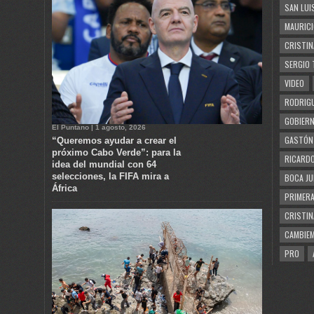
SAN LUI
MAURICI
CRISTIN
SERGIO 
VIDEO
RODRIGU
GOBIERN
El Puntano | 1 agosto, 2026
GASTÓN
“Queremos ayudar a crear el
próximo Cabo Verde”: para la
RICARDO
idea del mundial con 64
selecciones, la FIFA mira a
BOCA JU
África
PRIMERA
CRISTIN
CAMBIE
PRO