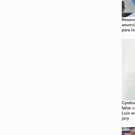
Reserva
anunci
para l
Cynthi
fallar 
Luis e
jury