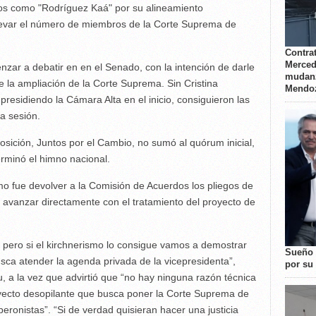
s como "Rodríguez Kaá" por su alineamiento
elevar el número de miembros de la Corte Suprema de
Contrat
Merced
nzar a debatir en en el Senado, con la intención de darle
mudanz
 la ampliación de la Corte Suprema. Sin Cristina
Mendo
residiendo la Cámara Alta en el inicio, consiguieron las
la sesión.
posición, Juntos por el Cambio, no sumó al quórum inicial,
rminó el himno nacional.
mo fue devolver a la Comisión de Acuerdos los pliegos de
y avanzar directamente con el tratamiento del proyecto de
ero si el kirchnerismo lo consigue vamos a demostrar
Sueño 
sca atender la agenda privada de la vicepresidenta”,
por su 
, a la vez que advirtió que “no hay ninguna razón técnica
oyecto desopilante que busca poner la Corte Suprema de
ronistas”. “Si de verdad quisieran hacer una justicia