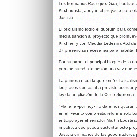
Los hermanos Rodríguez Saá, bautizado
Kirchnerista, apoyan el proyecto para 
Justicia.
El oficialismo logró el quórum para come
media sanción al proyecto que promueve
Kirchner y con Claudia Ledesma Abdala p
37 presencias necesarias para habilitar 
Por su parte, el principal bloque de la o
pero se sumó a la sesión una vez que te
La primera medida que tomó el oficialis
los jueces que estaba previsto acordar 
ley de ampliación de la Corte Suprema.
“Mañana -por hoy- no daremos quórum, p
en el Recinto como esta reforma solo bu
anticipó ayer el senador Martín Lousteau
ni política que pueda sustentar este pr
Justicia en manos de los gobernadores pe