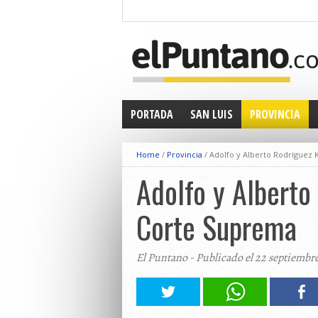
PORTADA
SAN LUIS
PROVINCIA
Home
/
Provincia
/
Adolfo y Alberto Rodríguez 
Adolfo y Alberto
Corte Suprema
El Puntano - Publicado el 22 septiembr