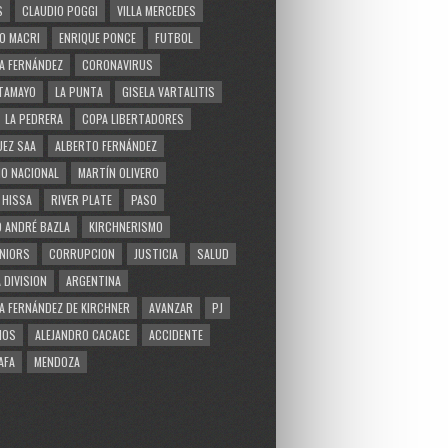
S
CLAUDIO POGGI
VILLA MERCEDES
O MACRI
ENRIQUE PONCE
FUTBOL
A FERNÁNDEZ
CORONAVIRUS
TAMAYO
LA PUNTA
GISELA VARTALITIS
LA PEDRERA
COPA LIBERTADORES
EZ SAA
ALBERTO FERNÁNDEZ
O NACIONAL
MARTÍN OLIVERO
 HISSA
RIVER PLATE
PASO
 ANDRÉ BAZLA
KIRCHNERISMO
NIORS
CORRUPCION
JUSTICIA
SALUD
 DIVISION
ARGENTINA
A FERNÁNDEZ DE KIRCHNER
AVANZAR
PJ
MOS
ALEJANDRO CACACE
ACCIDENTE
AFA
MENDOZA