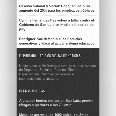
Reserva Salarial y Social: Poggi anunció un
aumento del 20% para los empleados públicos
Cynthia Fernández Paz volvió a fallar contra el
Gobierno de San Luis en medio del pedido de
jury
Rodríguez Saá defendió a las Escuelas
generativas y atacó al actual sistema educativo
EL PUNTANO – EDICIÓN DIGITAL DE NOTICIAS
El diario digital de San Luis con las últimas noticias
de Deportes, Sociales, Política, Dinero,
Espectáculos. Noticias nacionales e
internacionales al instante.
ULTIMAS NOTICIAS
Alerta por fuertes vientos en San Luis: prevén
ráfagas superiores a los 70 km/h
Messi se acerca a los 1000 goles: ¿cuántos