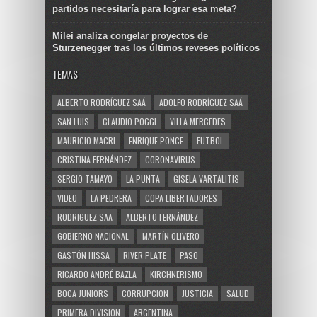
partidos necesitaría para lograr esa meta?
Milei analiza congelar proyectos de
Sturzenegger tras los últimos reveses políticos
TEMAS
ALBERTO RODRÍGUEZ SAÁ
ADOLFO RODRÍGUEZ SAÁ
SAN LUIS
CLAUDIO POGGI
VILLA MERCEDES
MAURICIO MACRI
ENRIQUE PONCE
FUTBOL
CRISTINA FERNÁNDEZ
CORONAVIRUS
SERGIO TAMAYO
LA PUNTA
GISELA VARTALITIS
VIDEO
LA PEDRERA
COPA LIBERTADORES
RODRIGUEZ SAA
ALBERTO FERNÁNDEZ
GOBIERNO NACIONAL
MARTÍN OLIVERO
GASTÓN HISSA
RIVER PLATE
PASO
RICARDO ANDRÉ BAZLA
KIRCHNERISMO
BOCA JUNIORS
CORRUPCION
JUSTICIA
SALUD
PRIMERA DIVISION
ARGENTINA