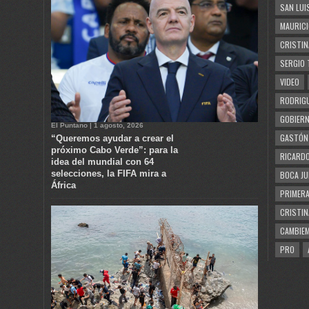
SAN LUI
MAURICI
CRISTIN
SERGIO 
VIDEO
RODRIGU
GOBIERN
El Puntano | 1 agosto, 2026
GASTÓN
“Queremos ayudar a crear el
próximo Cabo Verde”: para la
RICARDO
idea del mundial con 64
selecciones, la FIFA mira a
BOCA JU
África
PRIMERA
CRISTIN
CAMBIE
PRO