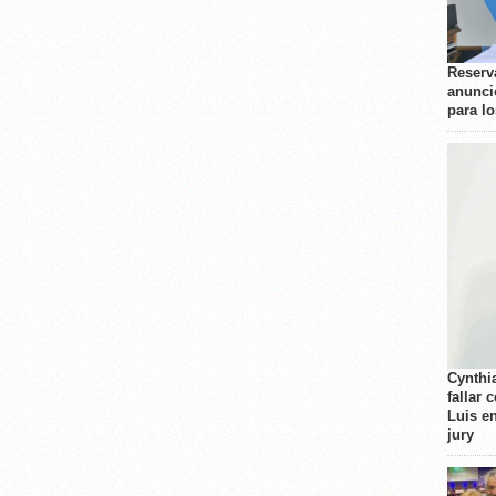
Reserva
anunci
para l
Cynthi
fallar 
Luis e
jury