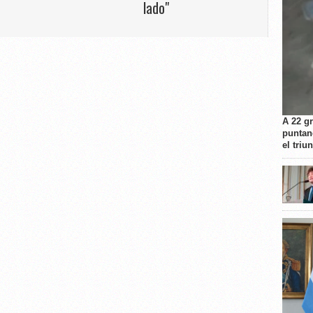
lado"
A 22 g
puntan
el triu