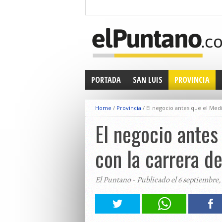
PORTADA
SAN LUIS
PROVINCIA
Home
/
Provincia
/
El negocio antes que el Medi
El negocio antes
con la carrera d
El Puntano - Publicado el 6 septiembre