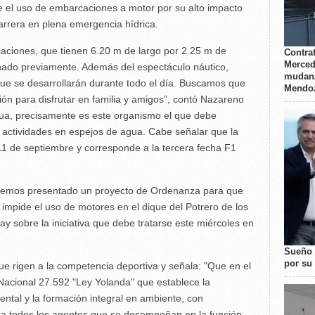
be el uso de embarcaciones a motor por su alto impacto
arrera en plena emergencia hídrica.
ciones, que tienen 6.20 m de largo por 2.25 m de
Contrat
Merced
inado previamente. Además del espectáculo náutico,
mudanz
que se desarrollarán durante todo el día. Buscamos que
Mendo
ión para disfrutar en familia y amigos”, contó Nazareno
gua, precisamente es este organismo el que debe
e actividades en espejos de agua. Cabe señalar que la
11 de septiembre y corresponde a la tercera fecha F1
 hemos presentado un proyecto de Ordenanza para que
 impide el uso de motores en el dique del Potrero de los
ay sobre la iniciativa que debe tratarse este miércoles en
.
Sueño 
por su 
ue rigen a la competencia deportiva y señala: "Que en el
Nacional 27.592 "Ley Yolanda" que establece la
ental y la formación integral en ambiente, con
ara todos los agentes que se desempeñan en la función