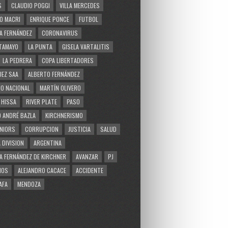
S
CLAUDIO POGGI
VILLA MERCEDES
O MACRI
ENRIQUE PONCE
FUTBOL
A FERNÁNDEZ
CORONAVIRUS
TAMAYO
LA PUNTA
GISELA VARTALITIS
LA PEDRERA
COPA LIBERTADORES
EZ SAA
ALBERTO FERNÁNDEZ
O NACIONAL
MARTÍN OLIVERO
 HISSA
RIVER PLATE
PASO
 ANDRÉ BAZLA
KIRCHNERISMO
NIORS
CORRUPCION
JUSTICIA
SALUD
 DIVISION
ARGENTINA
A FERNÁNDEZ DE KIRCHNER
AVANZAR
PJ
MOS
ALEJANDRO CACACE
ACCIDENTE
AFA
MENDOZA