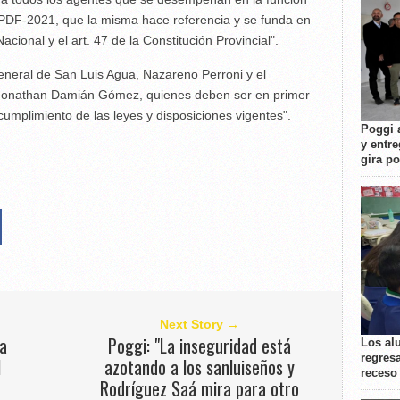
DF-2021, que la misma hace referencia y se funda en
acional y el art. 47 de la Constitución Provincial".
eneral de San Luis Agua, Nazareno Perroni y el
. Jonathan Damián Gómez, quienes deben ser en primer
cumplimiento de las leyes y disposiciones vigentes".
Poggi 
y entre
gira p
Next Story →
la
Poggi: "La inseguridad está
Los al
regresa
l
azotando a los sanluiseños y
receso
Rodríguez Saá mira para otro