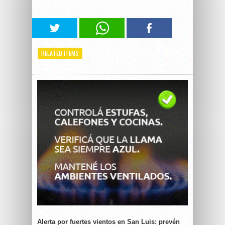
RELATED ITEMS
Alerta por fuertes vientos en San Luis: prevén