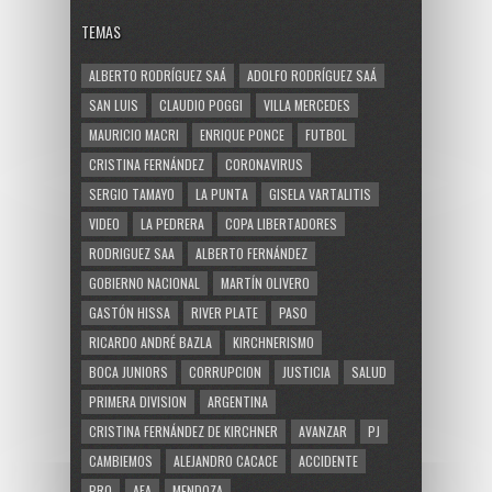
TEMAS
ALBERTO RODRÍGUEZ SAÁ
ADOLFO RODRÍGUEZ SAÁ
SAN LUIS
CLAUDIO POGGI
VILLA MERCEDES
MAURICIO MACRI
ENRIQUE PONCE
FUTBOL
CRISTINA FERNÁNDEZ
CORONAVIRUS
SERGIO TAMAYO
LA PUNTA
GISELA VARTALITIS
VIDEO
LA PEDRERA
COPA LIBERTADORES
RODRIGUEZ SAA
ALBERTO FERNÁNDEZ
GOBIERNO NACIONAL
MARTÍN OLIVERO
GASTÓN HISSA
RIVER PLATE
PASO
RICARDO ANDRÉ BAZLA
KIRCHNERISMO
BOCA JUNIORS
CORRUPCION
JUSTICIA
SALUD
PRIMERA DIVISION
ARGENTINA
CRISTINA FERNÁNDEZ DE KIRCHNER
AVANZAR
PJ
CAMBIEMOS
ALEJANDRO CACACE
ACCIDENTE
PRO
AFA
MENDOZA