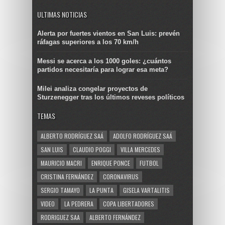
ULTIMAS NOTICIAS
Alerta por fuertes vientos en San Luis: prevén
ráfagas superiores a los 70 km/h
Messi se acerca a los 1000 goles: ¿cuántos
partidos necesitaría para lograr esa meta?
Milei analiza congelar proyectos de
Sturzenegger tras los últimos reveses políticos
TEMAS
ALBERTO RODRÍGUEZ SAÁ
ADOLFO RODRÍGUEZ SAÁ
SAN LUIS
CLAUDIO POGGI
VILLA MERCEDES
MAURICIO MACRI
ENRIQUE PONCE
FUTBOL
CRISTINA FERNÁNDEZ
CORONAVIRUS
SERGIO TAMAYO
LA PUNTA
GISELA VARTALITIS
VIDEO
LA PEDRERA
COPA LIBERTADORES
RODRIGUEZ SAA
ALBERTO FERNÁNDEZ