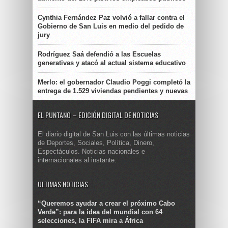
Cynthia Fernández Paz volvió a fallar contra el
Gobierno de San Luis en medio del pedido de
jury
Rodríguez Saá defendió a las Escuelas
generativas y atacó al actual sistema educativo
Merlo: el gobernador Claudio Poggi completó la
entrega de 1.529 viviendas pendientes y nuevas
EL PUNTANO – EDICIÓN DIGITAL DE NOTICIAS
El diario digital de San Luis con las últimas noticias
de Deportes, Sociales, Política, Dinero,
Espectáculos. Noticias nacionales e
internacionales al instante.
ULTIMAS NOTICIAS
“Queremos ayudar a crear el próximo Cabo
Verde”: para la idea del mundial con 64
selecciones, la FIFA mira a África