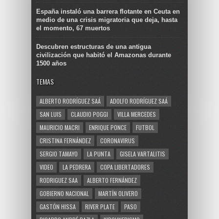
España instaló una barrera flotante en Ceuta en
medio de una crisis migratoria que deja, hasta
el momento, 67 muertos
Descubren estructuras de una antigua
civilización que habitó el Amazonas durante
1500 años
TEMAS
ALBERTO RODRÍGUEZ SAÁ
ADOLFO RODRÍGUEZ SAÁ
SAN LUIS
CLAUDIO POGGI
VILLA MERCEDES
MAURICIO MACRI
ENRIQUE PONCE
FUTBOL
CRISTINA FERNÁNDEZ
CORONAVIRUS
SERGIO TAMAYO
LA PUNTA
GISELA VARTALITIS
VIDEO
LA PEDRERA
COPA LIBERTADORES
RODRIGUEZ SAA
ALBERTO FERNÁNDEZ
GOBIERNO NACIONAL
MARTÍN OLIVERO
GASTÓN HISSA
RIVER PLATE
PASO