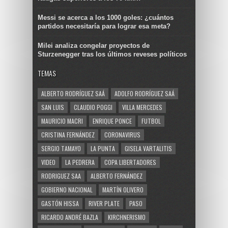
Messi se acerca a los 1000 goles: ¿cuántos
partidos necesitaría para lograr esa meta?
Milei analiza congelar proyectos de
Sturzenegger tras los últimos reveses políticos
TEMAS
ALBERTO RODRÍGUEZ SAÁ
ADOLFO RODRÍGUEZ SAÁ
SAN LUIS
CLAUDIO POGGI
VILLA MERCEDES
MAURICIO MACRI
ENRIQUE PONCE
FUTBOL
CRISTINA FERNÁNDEZ
CORONAVIRUS
SERGIO TAMAYO
LA PUNTA
GISELA VARTALITIS
VIDEO
LA PEDRERA
COPA LIBERTADORES
RODRIGUEZ SAA
ALBERTO FERNÁNDEZ
GOBIERNO NACIONAL
MARTÍN OLIVERO
GASTÓN HISSA
RIVER PLATE
PASO
RICARDO ANDRÉ BAZLA
KIRCHNERISMO