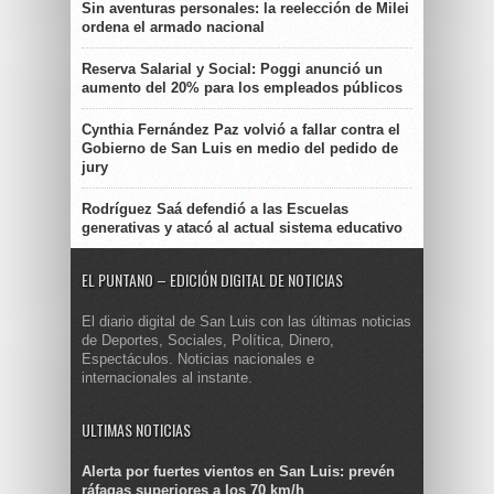
Sin aventuras personales: la reelección de Milei
ordena el armado nacional
Reserva Salarial y Social: Poggi anunció un
aumento del 20% para los empleados públicos
Cynthia Fernández Paz volvió a fallar contra el
Gobierno de San Luis en medio del pedido de
jury
Rodríguez Saá defendió a las Escuelas
generativas y atacó al actual sistema educativo
EL PUNTANO – EDICIÓN DIGITAL DE NOTICIAS
El diario digital de San Luis con las últimas noticias
de Deportes, Sociales, Política, Dinero,
Espectáculos. Noticias nacionales e
internacionales al instante.
ULTIMAS NOTICIAS
Alerta por fuertes vientos en San Luis: prevén
ráfagas superiores a los 70 km/h