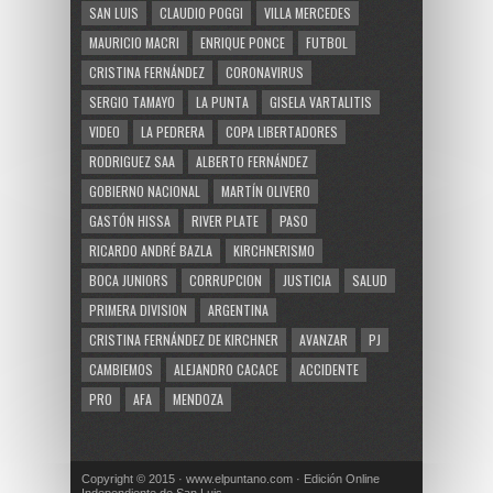
SAN LUIS
CLAUDIO POGGI
VILLA MERCEDES
MAURICIO MACRI
ENRIQUE PONCE
FUTBOL
CRISTINA FERNÁNDEZ
CORONAVIRUS
SERGIO TAMAYO
LA PUNTA
GISELA VARTALITIS
VIDEO
LA PEDRERA
COPA LIBERTADORES
RODRIGUEZ SAA
ALBERTO FERNÁNDEZ
GOBIERNO NACIONAL
MARTÍN OLIVERO
GASTÓN HISSA
RIVER PLATE
PASO
RICARDO ANDRÉ BAZLA
KIRCHNERISMO
BOCA JUNIORS
CORRUPCION
JUSTICIA
SALUD
PRIMERA DIVISION
ARGENTINA
CRISTINA FERNÁNDEZ DE KIRCHNER
AVANZAR
PJ
CAMBIEMOS
ALEJANDRO CACACE
ACCIDENTE
PRO
AFA
MENDOZA
Copyright © 2015 · www.elpuntano.com · Edición Online
Independiente de San Luis