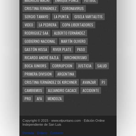
MAURICIO MACRI
ENRIQUE PONCE
FUTBOL
CRISTINA FERNÁNDEZ
CORONAVIRUS
SERGIO TAMAYO
LA PUNTA
GISELA VARTALITIS
VIDEO
LA PEDRERA
COPA LIBERTADORES
RODRIGUEZ SAA
ALBERTO FERNÁNDEZ
GOBIERNO NACIONAL
MARTÍN OLIVERO
GASTÓN HISSA
RIVER PLATE
PASO
RICARDO ANDRÉ BAZLA
KIRCHNERISMO
BOCA JUNIORS
CORRUPCION
JUSTICIA
SALUD
PRIMERA DIVISION
ARGENTINA
CRISTINA FERNÁNDEZ DE KIRCHNER
AVANZAR
PJ
CAMBIEMOS
ALEJANDRO CACACE
ACCIDENTE
PRO
AFA
MENDOZA
Copyright © 2015 · www.elpuntano.com · Edición Online
Independiente de San Luis
Portada
Enlace
Contacto