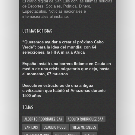
El diario digital de San Luis con las últimas noticias
de Deportes, Sociales, Política, Dinero,
Espectáculos. Noticias nacionales e
internacionales al instante.
ULTIMAS NOTICIAS
“Queremos ayudar a crear el próximo Cabo
Verde”: para la idea del mundial con 64
selecciones, la FIFA mira a África
España instaló una barrera flotante en Ceuta en
medio de una crisis migratoria que deja, hasta
el momento, 67 muertos
Descubren estructuras de una antigua
civilización que habitó el Amazonas durante
1500 años
TEMAS
ALBERTO RODRÍGUEZ SAÁ
ADOLFO RODRÍGUEZ SAÁ
SAN LUIS
CLAUDIO POGGI
VILLA MERCEDES