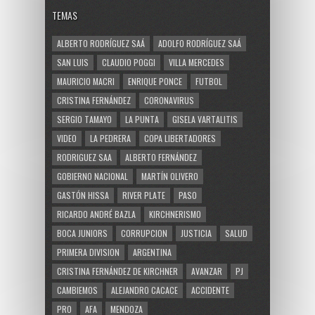
TEMAS
ALBERTO RODRÍGUEZ SAÁ
ADOLFO RODRÍGUEZ SAÁ
SAN LUIS
CLAUDIO POGGI
VILLA MERCEDES
MAURICIO MACRI
ENRIQUE PONCE
FUTBOL
CRISTINA FERNÁNDEZ
CORONAVIRUS
SERGIO TAMAYO
LA PUNTA
GISELA VARTALITIS
VIDEO
LA PEDRERA
COPA LIBERTADORES
RODRIGUEZ SAA
ALBERTO FERNÁNDEZ
GOBIERNO NACIONAL
MARTÍN OLIVERO
GASTÓN HISSA
RIVER PLATE
PASO
RICARDO ANDRÉ BAZLA
KIRCHNERISMO
BOCA JUNIORS
CORRUPCION
JUSTICIA
SALUD
PRIMERA DIVISION
ARGENTINA
CRISTINA FERNÁNDEZ DE KIRCHNER
AVANZAR
PJ
CAMBIEMOS
ALEJANDRO CACACE
ACCIDENTE
PRO
AFA
MENDOZA