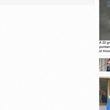
A 22 g
puntan
el triu