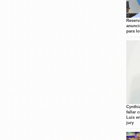
Reserva
anunci
para l
Cynthi
fallar 
Luis e
jury