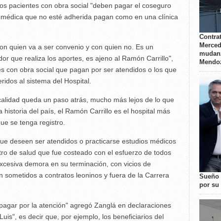
 los pacientes con obra social "deben pagar el coseguro
 médica que no esté adherida pagan como en una clínica
Contrat
Merced
con quien va a ser convenio y con quien no. Es un
mudanz
or que realiza los aportes, es ajeno al Ramón Carrillo",
Mendo
es con obra social que pagan por ser atendidos o los que
idos al sistema del Hospital.
calidad queda un paso atrás, mucho más lejos de lo que
a historia del país, el Ramón Carrillo es el hospital más
ue se tenga registro.
e deseen ser atendidos o practicarse estudios médicos
tro de salud que fue costeado con el esfuerzo de todos
excesiva demora en su terminación, con vicios de
n sometidos a contratos leoninos y fuera de la Carrera
Sueño 
por su 
pagar por la atención" agregó Zanglá en declaraciones
uis", es decir que, por ejemplo, los beneficiarios del