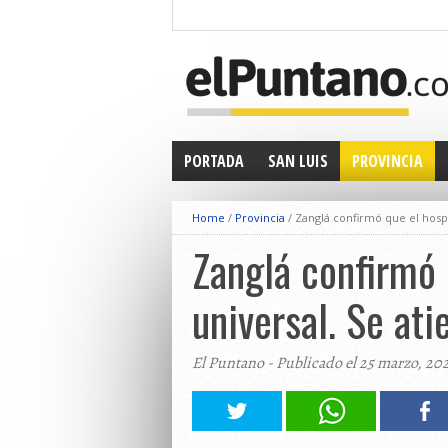
PORTADA
SAN LUIS
PROVINCIA
Home
/
Provincia
/
Zanglá confirmó que el hospit
Zanglá confirmó q
universal. Se at
El Puntano - Publicado el 25 marzo, 20