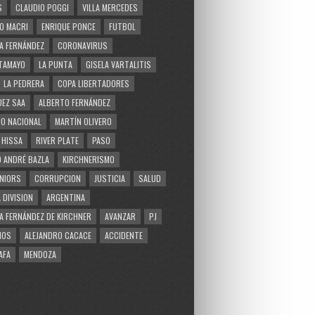
S
CLAUDIO POGGI
VILLA MERCEDES
O MACRI
ENRIQUE PONCE
FUTBOL
A FERNÁNDEZ
CORONAVIRUS
TAMAYO
LA PUNTA
GISELA VARTALITIS
LA PEDRERA
COPA LIBERTADORES
EZ SAA
ALBERTO FERNÁNDEZ
O NACIONAL
MARTÍN OLIVERO
 HISSA
RIVER PLATE
PASO
 ANDRÉ BAZLA
KIRCHNERISMO
NIORS
CORRUPCION
JUSTICIA
SALUD
 DIVISION
ARGENTINA
A FERNÁNDEZ DE KIRCHNER
AVANZAR
PJ
MOS
ALEJANDRO CACACE
ACCIDENTE
AFA
MENDOZA