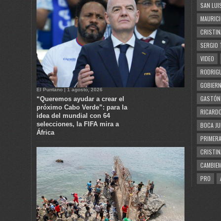
SAN LUI
MAURICI
CRISTIN
SERGIO 
VIDEO
RODRIGU
GOBIERN
El Puntano | 1 agosto, 2026
GASTÓN
“Queremos ayudar a crear el
próximo Cabo Verde”: para la
RICARDO
idea del mundial con 64
selecciones, la FIFA mira a
BOCA JU
África
PRIMERA
CRISTIN
CAMBIE
PRO