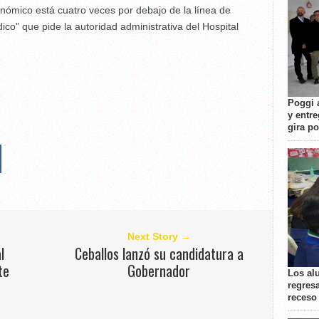
onómico está cuatro veces por debajo de la línea de
o" que pide la autoridad administrativa del Hospital
Poggi 
y entre
gira p
Next Story →
l
Ceballos lanzó su candidatura a
te
Gobernador
Los al
regresa
receso