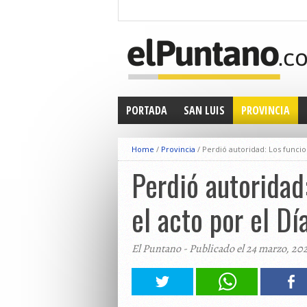
PORTADA
SAN LUIS
PROVINCIA
Home
/
Provincia
/
Perdió autoridad: Los funcio
Perdió autoridad
el acto por el D
El Puntano - Publicado el 24 marzo, 20