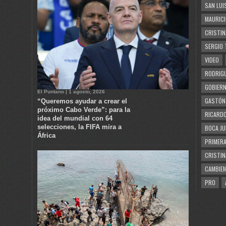
SAN LUI
MAURICI
CRISTIN
SERGIO 
VIDEO
RODRIGU
GOBIERN
El Puntano | 1 agosto, 2026
GASTÓN
“Queremos ayudar a crear el
próximo Cabo Verde”: para la
RICARDO
idea del mundial con 64
selecciones, la FIFA mira a
BOCA JU
África
PRIMERA
CRISTIN
CAMBIE
PRO