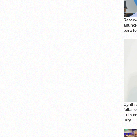
Reserva
anunci
para l
Cynthi
fallar 
Luis e
jury