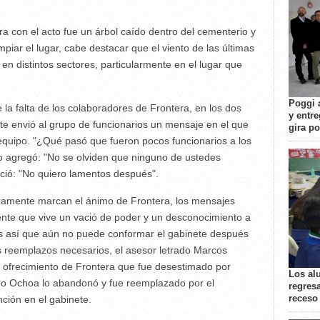
ra con el acto fue un árbol caído dentro del cementerio y
impiar el lugar, cabe destacar que el viento de las últimas
 en distintos sectores, particularmente en el lugar que
Poggi 
la falta de los colaboradores de Frontera, en los dos
y entre
nte envió al grupo de funcionarios un mensaje en el que
gira p
 equipo. "¿Qué pasó que fueron pocos funcionarios a los
ido agregó: "No se olviden que ninguno de ustedes
nció: "No quiero lamentos después".
ramente marcan el ánimo de Frontera, los mensajes
dente que vive un vació de poder y un desconocimiento a
 Es así que aún no puede conformar el gabinete después
os reemplazos necesarios, el asesor letrado Marcos
ro ofrecimiento de Frontera que fue desestimado por
Los al
ego Ochoa lo abandonó y fue reemplazado por el
regresa
receso
ción en el gabinete.