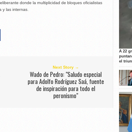
eliberante donde la multiplicidad de bloques oficialistas
 y las internas.
A 22 g
puntan
el triu
Next Story →
a
Wado de Pedro: "Saludo especial
para Adolfo Rodríguez Saá, fuente
s
de inspiración para todo el
peronismo"