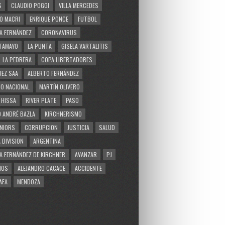
S
CLAUDIO POGGI
VILLA MERCEDES
O MACRI
ENRIQUE PONCE
FUTBOL
A FERNÁNDEZ
CORONAVIRUS
TAMAYO
LA PUNTA
GISELA VARTALITIS
LA PEDRERA
COPA LIBERTADORES
EZ SAA
ALBERTO FERNÁNDEZ
O NACIONAL
MARTÍN OLIVERO
 HISSA
RIVER PLATE
PASO
 ANDRÉ BAZLA
KIRCHNERISMO
NIORS
CORRUPCION
JUSTICIA
SALUD
 DIVISION
ARGENTINA
A FERNÁNDEZ DE KIRCHNER
AVANZAR
PJ
MOS
ALEJANDRO CACACE
ACCIDENTE
AFA
MENDOZA