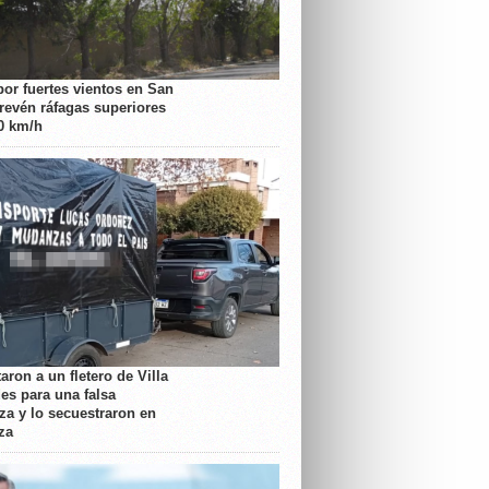
por fuertes vientos en San
prevén ráfagas superiores
70 km/h
aron a un fletero de Villa
es para una falsa
a y lo secuestraron en
za