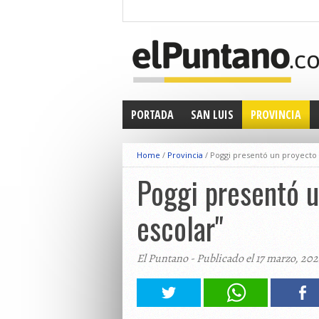
PORTADA
SAN LUIS
PROVINCIA
Home
/
Provincia
/
Poggi presentó un proyecto p
Poggi presentó u
escolar"
El Puntano - Publicado el 17 marzo, 20