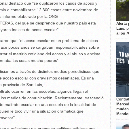
onal destacó que "se duplicaron los casos de acoso y
mia a contabilizarse 12.300 casos entre noviembre de
e informe elaborado por la ONG
AS, del que se desprende que nuestro país está
Alerta 
Luis: 
yores índices de acoso escolar".
a los 
saron que “el acoso escolar es un problema de chicos
 hace pocos años se cargaban responsabilidades sobre
tar el martirio cotidiano del acoso y el abuso y encima
tornaba las cosas mucho peores”.
iciamos a través de distintos medios periodísticos que
de acoso escolar con gravísimos desenlaces. Es una
la provincia de San Luis,
trato ocurren en las escuelas, algunos llegan al
e los medios de comunicación. Recientemente, trascendió
Contrat
Merced
de maltrato escolar en una escuela de la localidad de
mudanz
ien le tocó vivir una situación dramática que
Mendo
ravesar".
an a reflexionar y a promover políticas públicas que