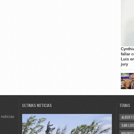
Cynthi
fallar 
Luis e
jury
ULTIMAS NOTICIAS
TEMAS
 noticias
ALBERTO
SAN LUI
MAURICI