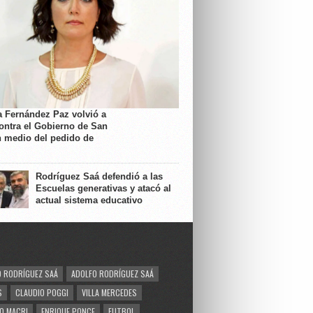
a Fernández Paz volvió a
contra el Gobierno de San
n medio del pedido de
Rodríguez Saá defendió a las
Escuelas generativas y atacó al
actual sistema educativo
 RODRÍGUEZ SAÁ
ADOLFO RODRÍGUEZ SAÁ
S
CLAUDIO POGGI
VILLA MERCEDES
O MACRI
ENRIQUE PONCE
FUTBOL