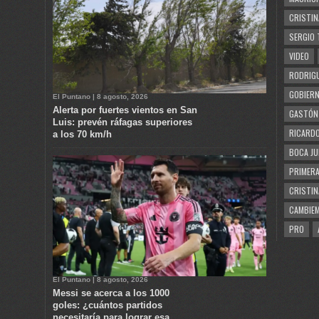
CRISTIN
SERGIO 
VIDEO
RODRIGU
GOBIERN
El Puntano | 8 agosto, 2026
Alerta por fuertes vientos en San
GASTÓN
Luis: prevén ráfagas superiores
RICARDO
a los 70 km/h
BOCA JU
PRIMERA
CRISTIN
CAMBIE
PRO
El Puntano | 8 agosto, 2026
Messi se acerca a los 1000
goles: ¿cuántos partidos
necesitaría para lograr esa