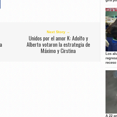
gira p
Next Story →
Unidos por el amor K: Adolfo y
ta
Alberto votaron la estrategia de
Máximo y Cirstina
Los al
regresa
receso
A 22 g