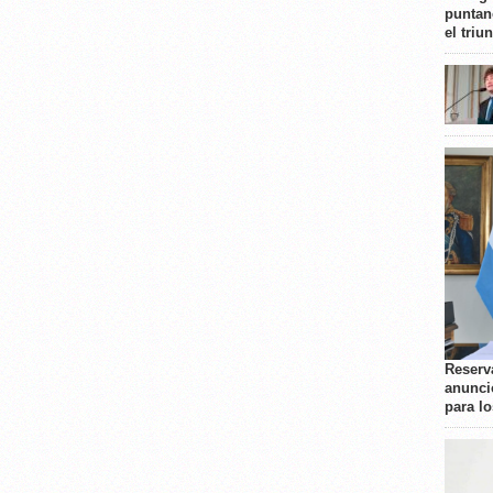
puntan
el triu
Reserva
anunci
para l