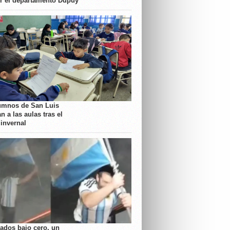
or el departamento Dupuy
umnos de San Luis
n a las aulas tras el
 invernal
rados bajo cero, un