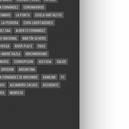
A FERNÁNDEZ
CORONAVIRUS
TAMAYO
LA PUNTA
GISELA VARTALITIS
LA PEDRERA
COPA LIBERTADORES
EZ SAA
ALBERTO FERNÁNDEZ
O NACIONAL
MARTÍN OLIVERO
 HISSA
RIVER PLATE
PASO
 ANDRÉ BAZLA
KIRCHNERISMO
NIORS
CORRUPCION
JUSTICIA
SALUD
 DIVISION
ARGENTINA
A FERNÁNDEZ DE KIRCHNER
AVANZAR
PJ
MOS
ALEJANDRO CACACE
ACCIDENTE
AFA
MENDOZA