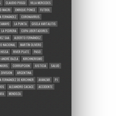
S
CLAUDIO POGGI
VILLA MERCEDES
O MACRI
ENRIQUE PONCE
FUTBOL
A FERNÁNDEZ
CORONAVIRUS
TAMAYO
LA PUNTA
GISELA VARTALITIS
LA PEDRERA
COPA LIBERTADORES
EZ SAA
ALBERTO FERNÁNDEZ
O NACIONAL
MARTÍN OLIVERO
 HISSA
RIVER PLATE
PASO
 ANDRÉ BAZLA
KIRCHNERISMO
NIORS
CORRUPCION
JUSTICIA
SALUD
 DIVISION
ARGENTINA
A FERNÁNDEZ DE KIRCHNER
AVANZAR
PJ
MOS
ALEJANDRO CACACE
ACCIDENTE
AFA
MENDOZA