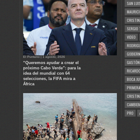
SAN LUI
MAURICI
CRISTIN
SERGIO 
VIDEO
RODRIGU
GOBIERN
El Puntano | 1 agosto, 2026
GASTÓN
“Queremos ayudar a crear el
próximo Cabo Verde”: para la
RICARDO
idea del mundial con 64
selecciones, la FIFA mira a
BOCA JU
África
PRIMERA
CRISTIN
CAMBIE
PRO