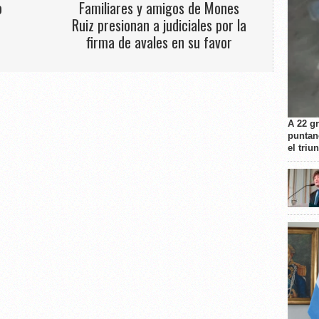
o
Familiares y amigos de Mones
Ruiz presionan a judiciales por la
firma de avales en su favor
A 22 g
puntan
el triu