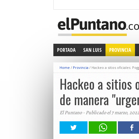
PORTADA
SAN LUIS
PROVINCIA
Home
/
Provincia
/
Hackeo a sitios oficiales: P
Hackeo a sitios o
de manera "urge
El Puntano - Publicado el 7 marzo, 202