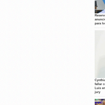
Reserva
anunci
para l
Cynthi
fallar 
Luis e
jury