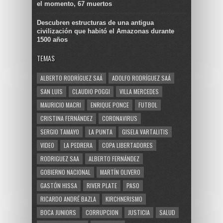
el momento, 67 muertos
Descubren estructuras de una antigua
civilización que habitó el Amazonas durante
1500 años
TEMAS
ALBERTO RODRÍGUEZ SAÁ
ADOLFO RODRÍGUEZ SAÁ
SAN LUIS
CLAUDIO POGGI
VILLA MERCEDES
MAURICIO MACRI
ENRIQUE PONCE
FUTBOL
CRISTINA FERNÁNDEZ
CORONAVIRUS
SERGIO TAMAYO
LA PUNTA
GISELA VARTALITIS
VIDEO
LA PEDRERA
COPA LIBERTADORES
RODRIGUEZ SAA
ALBERTO FERNÁNDEZ
GOBIERNO NACIONAL
MARTÍN OLIVERO
GASTÓN HISSA
RIVER PLATE
PASO
RICARDO ANDRÉ BAZLA
KIRCHNERISMO
BOCA JUNIORS
CORRUPCION
JUSTICIA
SALUD