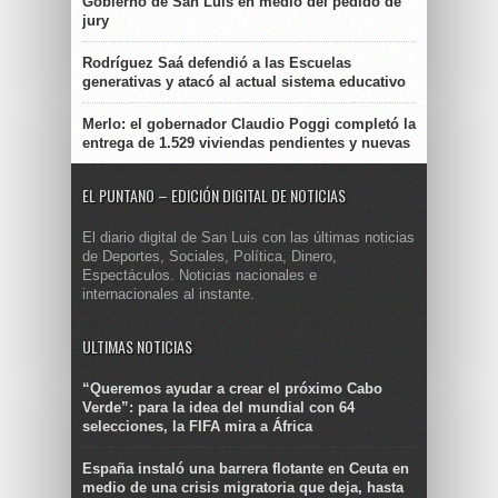
Gobierno de San Luis en medio del pedido de
jury
Rodríguez Saá defendió a las Escuelas
generativas y atacó al actual sistema educativo
Merlo: el gobernador Claudio Poggi completó la
entrega de 1.529 viviendas pendientes y nuevas
EL PUNTANO – EDICIÓN DIGITAL DE NOTICIAS
El diario digital de San Luis con las últimas noticias
de Deportes, Sociales, Política, Dinero,
Espectáculos. Noticias nacionales e
internacionales al instante.
ULTIMAS NOTICIAS
“Queremos ayudar a crear el próximo Cabo
Verde”: para la idea del mundial con 64
selecciones, la FIFA mira a África
España instaló una barrera flotante en Ceuta en
medio de una crisis migratoria que deja, hasta