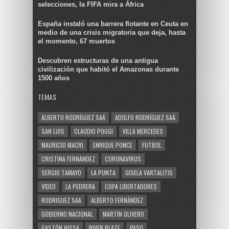
selecciones, la FIFA mira a África
España instaló una barrera flotante en Ceuta en
medio de una crisis migratoria que deja, hasta
el momento, 67 muertos
Descubren estructuras de una antigua
civilización que habitó el Amazonas durante
1500 años
TEMAS
ALBERTO RODRÍGUEZ SAÁ
ADOLFO RODRÍGUEZ SAÁ
SAN LUIS
CLAUDIO POGGI
VILLA MERCEDES
MAURICIO MACRI
ENRIQUE PONCE
FUTBOL
CRISTINA FERNÁNDEZ
CORONAVIRUS
SERGIO TAMAYO
LA PUNTA
GISELA VARTALITIS
VIDEO
LA PEDRERA
COPA LIBERTADORES
RODRIGUEZ SAA
ALBERTO FERNÁNDEZ
GOBIERNO NACIONAL
MARTÍN OLIVERO
GASTÓN HISSA
RIVER PLATE
PASO