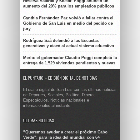
Reserva Salarial y Social: Poggi anunció un
aumento del 20% para los empleados públicos
Cynthia Fernández Paz volvió a fallar contra el
Gobierno de San Luis en medio del pedido de
jury
Rodríguez Saá defendió a las Escuelas
generativas y atacó al actual sistema educativo
Merlo: el gobernador Claudio Poggi completó la
entrega de 1.529 viviendas pendientes y nuevas
EL PUNTANO – EDICIÓN DIGITAL DE NOTICIAS
El diario digital de San Luis con las últimas noticias
de Deportes, Sociales, Política, Dinero,
Espectáculos. Noticias nacionales e
internacionales al instante.
ULTIMAS NOTICIAS
“Queremos ayudar a crear el próximo Cabo
Verde”: para la idea del mundial con 64