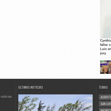
Cynthi
fallar 
Luis e
jury
ULTIMAS NOTICIAS
TEMAS
 noticias
ALBERTO
SAN LUI
MAURICI