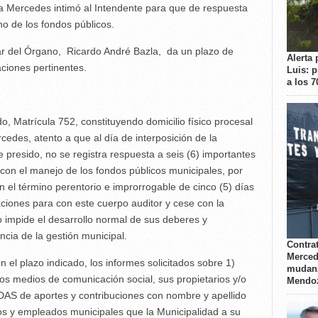
la Mercedes intimó al Intendente para que de respuesta
no de los fondos públicos.
lar del Órgano, Ricardo André Bazla, da un plazo de
Alerta 
aciones pertinentes.
Luis: 
a los 
trícula 752, constituyendo domicilio físico procesal
cedes, atento a que al día de interposición de la
e presido, no se registra respuesta a seis (6) importantes
con el manejo de los fondos públicos municipales, por
 el término perentorio e improrrogable de cinco (5) días
ciones para con este cuerpo auditor y cese con la
o impide el desarrollo normal de sus deberes y
ncia de la gestión municipal.
Contrat
Merced
el plazo indicado, los informes solicitados sobre 1)
mudanz
s medios de comunicación social, sus propietarios y/o
Mendo
S de aportes y contribuciones con nombre y apellido
os y empleados municipales que la Municipalidad a su