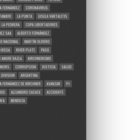
A FERNÁNDEZ
CORONAVIRUS
TAMAYO
LA PUNTA
GISELA VARTALITIS
LA PEDRERA
COPA LIBERTADORES
EZ SAA
ALBERTO FERNÁNDEZ
O NACIONAL
MARTÍN OLIVERO
 HISSA
RIVER PLATE
PASO
 ANDRÉ BAZLA
KIRCHNERISMO
NIORS
CORRUPCION
JUSTICIA
SALUD
 DIVISION
ARGENTINA
A FERNÁNDEZ DE KIRCHNER
AVANZAR
PJ
MOS
ALEJANDRO CACACE
ACCIDENTE
AFA
MENDOZA