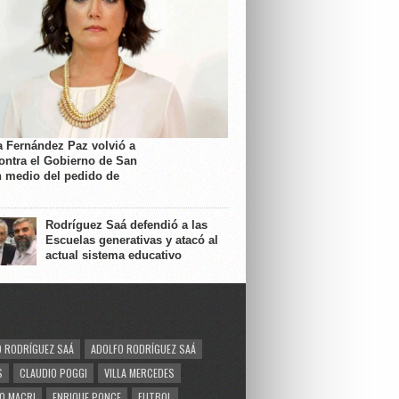
a Fernández Paz volvió a
contra el Gobierno de San
n medio del pedido de
Rodríguez Saá defendió a las
Escuelas generativas y atacó al
actual sistema educativo
 RODRÍGUEZ SAÁ
ADOLFO RODRÍGUEZ SAÁ
S
CLAUDIO POGGI
VILLA MERCEDES
O MACRI
ENRIQUE PONCE
FUTBOL