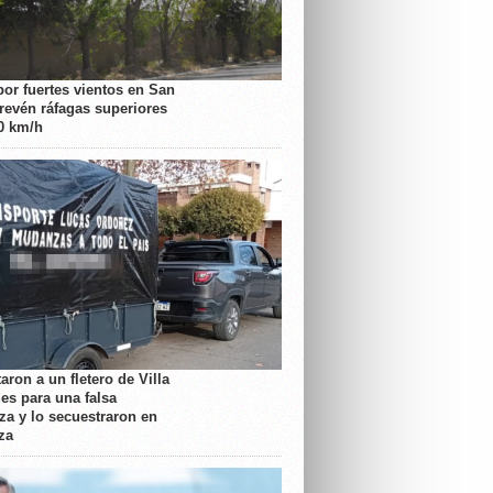
por fuertes vientos en San
prevén ráfagas superiores
70 km/h
aron a un fletero de Villa
es para una falsa
a y lo secuestraron en
za