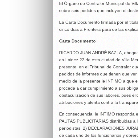
El Órgano de Contralor Municipal de Vil
sobre seis pedidos que incluyen el desti
La Carta Documento firmada por el titu
cinco días a Frontera para de las explic
Carta Documento
RICARDO JUAN ANDRÉ BAZLA, abogado, Ma
en Lainez 22 de esta ciudad de Villa Mer
presente, en el Tribunal de Contralor qu
pedidos de informes que tienen que ver 
medio de la presente le INTIMO a que en
proceda a dar cumplimiento a sus obliga
obstaculización de sus labores, pues ell
atribuciones y atenta contra la transpare
En consecuencia, le INTIMO responda en 
PAUTAS PUBLICITARIAS distribuidas a lo
periodistas; 2) DECLARACIONES JURADA
de cada uno de los funcionarios y obrer