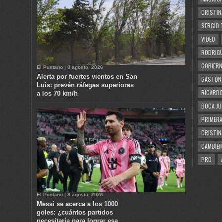
CRISTIN
SERGIO 
VIDEO
RODRIGU
GOBIERN
El Puntano | 8 agosto, 2026
Alerta por fuertes vientos en San
GASTÓN
Luis: prevén ráfagas superiores
RICARDO
a los 70 km/h
BOCA JU
PRIMERA
CRISTIN
CAMBIE
PRO
El Puntano | 8 agosto, 2026
Messi se acerca a los 1000
goles: ¿cuántos partidos
necesitaría para lograr esa