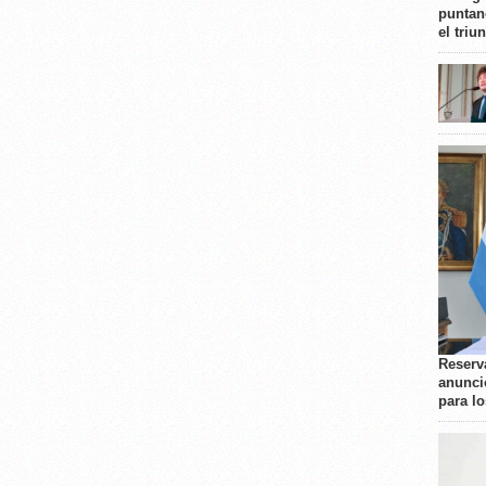
puntan
el triu
Reserva
anunci
para l