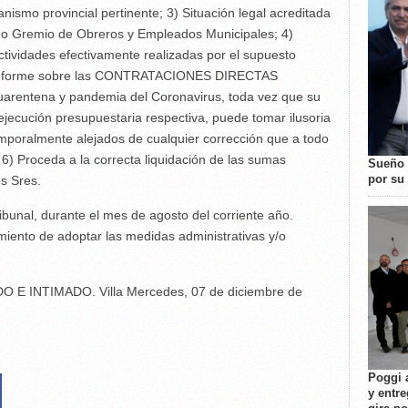
ismo provincial pertinente; 3) Situación legal acreditada
mado Gremio de Obreros y Empleados Municipales; 4)
ividades efectivamente realizadas por el supuesto
5) Informe sobre las CONTRATACIONES DIRECTAS
cuarentena y pandemia del Coronavirus, toda vez que su
 ejecución presupuestaria respectiva, puede tomar ilusoria
temporalmente alejados de cualquier corrección que a todo
y 6) Proceda a la correcta liquidación de las sumas
Sueño 
por su 
os Sres.
ibunal, durante el mes de agosto del corriente año.
iento de adoptar las medidas administrativas y/o
 INTIMADO. Villa Mercedes, 07 de diciembre de
Poggi 
y entre