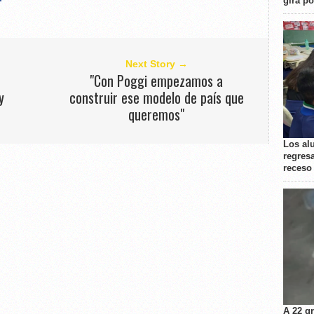
gira p
Next Story →
"Con Poggi empezamos a
y
construir ese modelo de país que
queremos"
Los al
regresa
receso
A 22 g