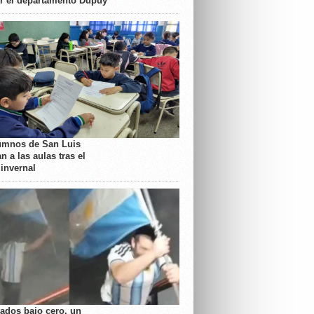
or el departamento Dupuy
umnos de San Luis
n a las aulas tras el
 invernal
rados bajo cero, un