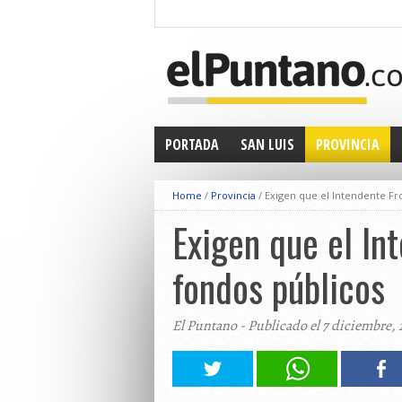
PORTADA
SAN LUIS
PROVINCIA
Home
/
Provincia
/
Exigen que el Intendente Fr
Exigen que el In
fondos públicos
El Puntano - Publicado el 7 diciembre, 