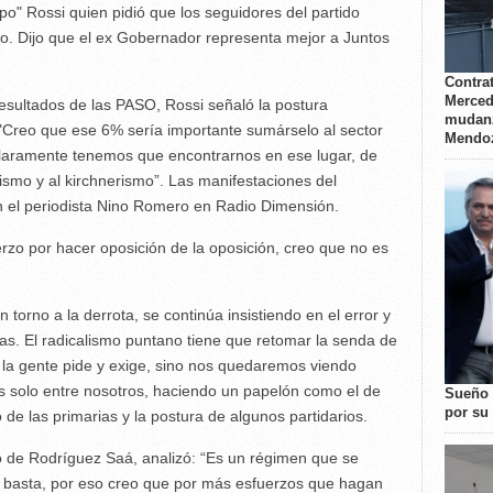
ipo" Rossi quien pidió que los seguidores del partido
mo. Dijo que el ex Gobernador representa mejor a Juntos
Contrat
Merced
resultados de las PASO, Rossi señaló la postura
mudanz
 "Creo que ese 6% sería importante sumárselo al sector
Mendo
laramente tenemos que encontrarnos en ese lugar, de
ismo y al kirchnerismo”. Las manifestaciones del
on el periodista Nino Romero en Radio Dimensión.
o por hacer oposición de la oposición, creo que no es
torno a la derrota, se continúa insistiendo en el error y
s. El radicalismo puntano tiene que retomar la senda de
 la gente pide y exige, sino nos quedaremos viendo
 solo entre nosotros, haciendo un papelón como el de
Sueño 
por su 
o de las primarias y la postura de algunos partidarios.
 de Rodríguez Saá, analizó: “Es un régimen que se
le basta, por eso creo que por más esfuerzos que hagan