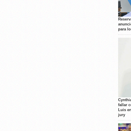
Reserva
anunci
para l
Cynthi
fallar 
Luis e
jury