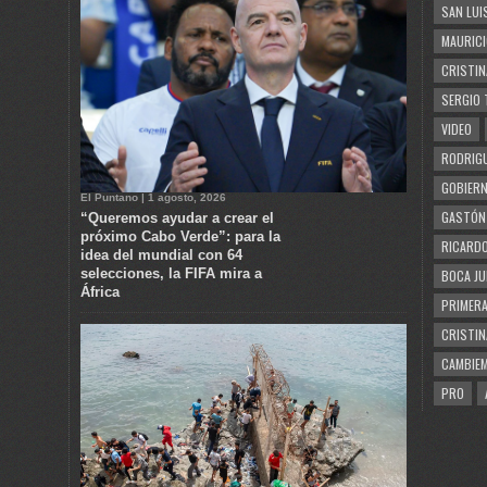
SAN LUI
MAURICI
CRISTIN
SERGIO 
VIDEO
RODRIGU
GOBIERN
El Puntano | 1 agosto, 2026
GASTÓN
“Queremos ayudar a crear el
próximo Cabo Verde”: para la
RICARDO
idea del mundial con 64
selecciones, la FIFA mira a
BOCA JU
África
PRIMERA
CRISTIN
CAMBIE
PRO