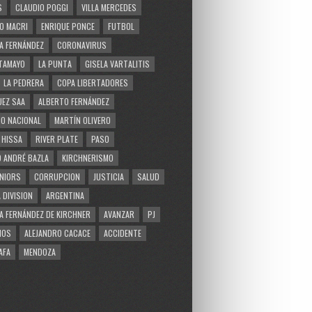
S
CLAUDIO POGGI
VILLA MERCEDES
O MACRI
ENRIQUE PONCE
FUTBOL
A FERNÁNDEZ
CORONAVIRUS
TAMAYO
LA PUNTA
GISELA VARTALITIS
LA PEDRERA
COPA LIBERTADORES
EZ SAA
ALBERTO FERNÁNDEZ
O NACIONAL
MARTÍN OLIVERO
 HISSA
RIVER PLATE
PASO
 ANDRÉ BAZLA
KIRCHNERISMO
NIORS
CORRUPCION
JUSTICIA
SALUD
 DIVISION
ARGENTINA
A FERNÁNDEZ DE KIRCHNER
AVANZAR
PJ
MOS
ALEJANDRO CACACE
ACCIDENTE
AFA
MENDOZA