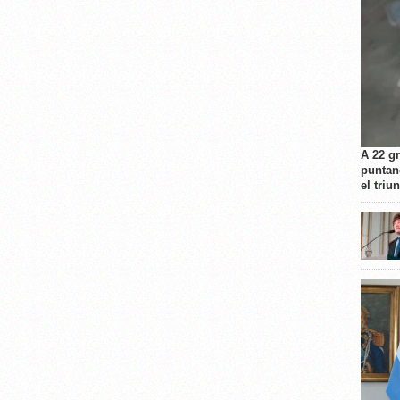
A 22 g
puntan
el triu