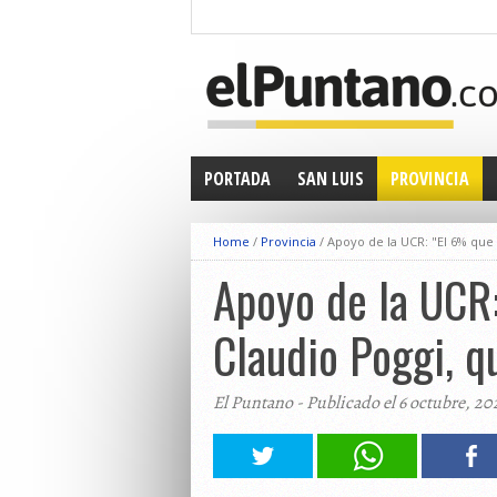
PORTADA
SAN LUIS
PROVINCIA
Home
/
Provincia
/
Apoyo de la UCR: "El 6% que
Apoyo de la UCR:
Claudio Poggi, q
El Puntano - Publicado el 6 octubre, 20