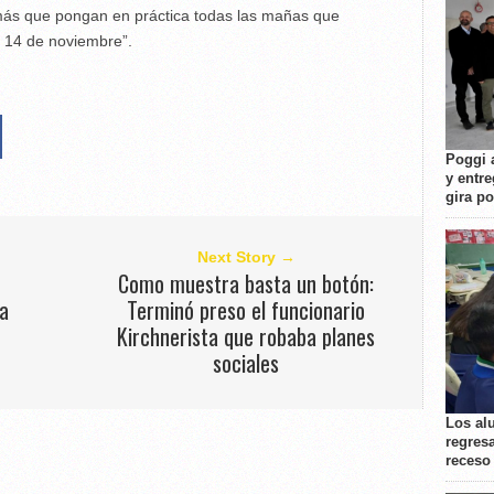
r más que pongan en práctica todas las mañas que
l 14 de noviembre”.
Poggi 
y entre
gira p
Next Story →
Como muestra basta un botón:
ía
Terminó preso el funcionario
Kirchnerista que robaba planes
sociales
Los al
regresa
receso