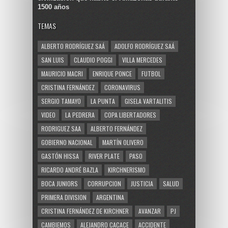
1500 años
TEMAS
ALBERTO RODRÍGUEZ SAÁ
ADOLFO RODRÍGUEZ SAÁ
SAN LUIS
CLAUDIO POGGI
VILLA MERCEDES
MAURICIO MACRI
ENRIQUE PONCE
FUTBOL
CRISTINA FERNÁNDEZ
CORONAVIRUS
SERGIO TAMAYO
LA PUNTA
GISELA VARTALITIS
VIDEO
LA PEDRERA
COPA LIBERTADORES
RODRIGUEZ SAA
ALBERTO FERNÁNDEZ
GOBIERNO NACIONAL
MARTÍN OLIVERO
GASTÓN HISSA
RIVER PLATE
PASO
RICARDO ANDRÉ BAZLA
KIRCHNERISMO
BOCA JUNIORS
CORRUPCION
JUSTICIA
SALUD
PRIMERA DIVISION
ARGENTINA
CRISTINA FERNÁNDEZ DE KIRCHNER
AVANZAR
PJ
CAMBIEMOS
ALEJANDRO CACACE
ACCIDENTE