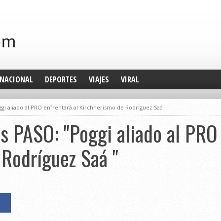
NACIONAL
DEPORTES
VIAJES
VIRAL
oggi aliado al PRO enfrentará al Kirchnerismo de Rodríguez Saá "
as PASO: "Poggi aliado al PRO
Rodríguez Saá "