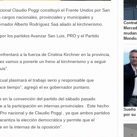
acional Claudio Poggi constituyó el Frente Unidos por San
a cargos nacionales, provinciales y municipales y
Contrat
gobernador Alberto Rodríguez Saá aliado al kirchnerismo.
Merced
mudanz
por los partidos Avanzar San Luis, PRO y el Partido
Mendo
frentará a la fuerza de Cristina Kirchner en la provincia,
nes vamos a ponerle un freno al kirchnerismo y a seguir
uis".
cual plasmará el trabajo serio y responsable que
ace tiempo”, agregó el ex gobernador puntano.
e en la convención del partido del sábado pasado
te a la participación en internas provinciales . Este hecho
Sueño 
 Pro nacional y de Claudio Poggi , ya que ambos partidos
por su 
rantiza la elección democrática y permite que el
 en la internas de la oposición".