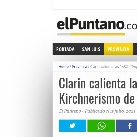
PORTADA
SAN LUIS
PROVINCIA
Home
/
Provincia
/
Clarin calienta las PASO: "P
Clarin calienta l
Kirchnerismo de 
El Puntano - Publicado el 15 julio, 2021