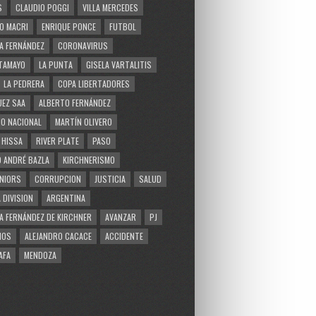
S
CLAUDIO POGGI
VILLA MERCEDES
O MACRI
ENRIQUE PONCE
FUTBOL
A FERNÁNDEZ
CORONAVIRUS
TAMAYO
LA PUNTA
GISELA VARTALITIS
LA PEDRERA
COPA LIBERTADORES
EZ SAA
ALBERTO FERNÁNDEZ
O NACIONAL
MARTÍN OLIVERO
 HISSA
RIVER PLATE
PASO
 ANDRÉ BAZLA
KIRCHNERISMO
NIORS
CORRUPCION
JUSTICIA
SALUD
 DIVISION
ARGENTINA
A FERNÁNDEZ DE KIRCHNER
AVANZAR
PJ
MOS
ALEJANDRO CACACE
ACCIDENTE
AFA
MENDOZA