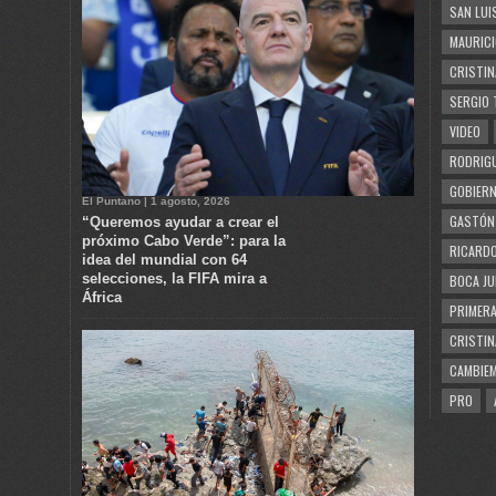
SAN LUI
MAURICI
CRISTIN
SERGIO 
VIDEO
RODRIGU
GOBIERN
El Puntano | 1 agosto, 2026
GASTÓN
“Queremos ayudar a crear el
próximo Cabo Verde”: para la
RICARDO
idea del mundial con 64
selecciones, la FIFA mira a
BOCA JU
África
PRIMERA
CRISTIN
CAMBIE
PRO