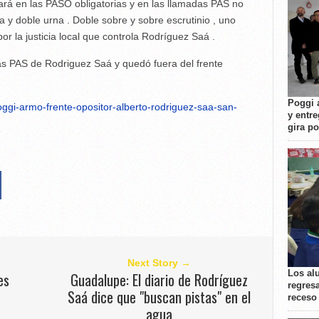
ará en las PASO obligatorias y en las llamadas PAS no
sa y doble urna . Doble sobre y sobre escrutinio , uno
 por la justicia local que controla Rodríguez Saá .
las PAS de Rodriguez Saá y quedó fuera del frente
Poggi 
poggi-armo-frente-opositor-alberto-rodriguez-saa-san-
y entre
gira p
Next Story →
Los al
es
Guadalupe: El diario de Rodríguez
regresa
Saá dice que "buscan pistas" en el
receso
agua