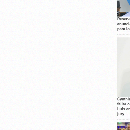
Reserva
anunci
para l
Cynthi
fallar 
Luis e
jury