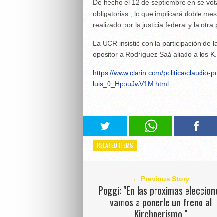
De hecho el 12 de septiembre en se vot
obligatorias , lo que implicará doble me
realizado por la justicia federal y la otra
La UCR insistió con la participación de 
opositor a Rodríguez Saá aliado a los K.
https://www.clarin.com/politica/claudio-
luis_0_HpouJwV1M.html
RELATED ITEMS
← Previous Story
Poggi: "En las proximas eleccion
vamos a ponerle un freno al
Kirchnerismo "