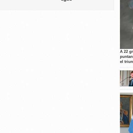
A 22 g
puntan
el triu