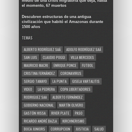
medio de una crisis migratoria que deja, hasta
el momento, 67 muertos
Descubren estructuras de una antigua
civilización que habitó el Amazonas durante
1500 años
TEMAS
ALBERTO RODRÍGUEZ SAÁ
ADOLFO RODRÍGUEZ SAÁ
SAN LUIS
CLAUDIO POGGI
VILLA MERCEDES
MAURICIO MACRI
ENRIQUE PONCE
FUTBOL
CRISTINA FERNÁNDEZ
CORONAVIRUS
SERGIO TAMAYO
LA PUNTA
GISELA VARTALITIS
VIDEO
LA PEDRERA
COPA LIBERTADORES
RODRIGUEZ SAA
ALBERTO FERNÁNDEZ
GOBIERNO NACIONAL
MARTÍN OLIVERO
GASTÓN HISSA
RIVER PLATE
PASO
RICARDO ANDRÉ BAZLA
KIRCHNERISMO
BOCA JUNIORS
CORRUPCION
JUSTICIA
SALUD