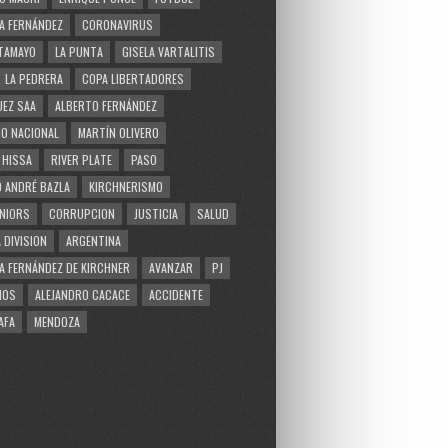
A FERNÁNDEZ
CORONAVIRUS
TAMAYO
LA PUNTA
GISELA VARTALITIS
LA PEDRERA
COPA LIBERTADORES
EZ SAA
ALBERTO FERNÁNDEZ
O NACIONAL
MARTÍN OLIVERO
 HISSA
RIVER PLATE
PASO
 ANDRÉ BAZLA
KIRCHNERISMO
NIORS
CORRUPCION
JUSTICIA
SALUD
 DIVISION
ARGENTINA
A FERNÁNDEZ DE KIRCHNER
AVANZAR
PJ
MOS
ALEJANDRO CACACE
ACCIDENTE
AFA
MENDOZA