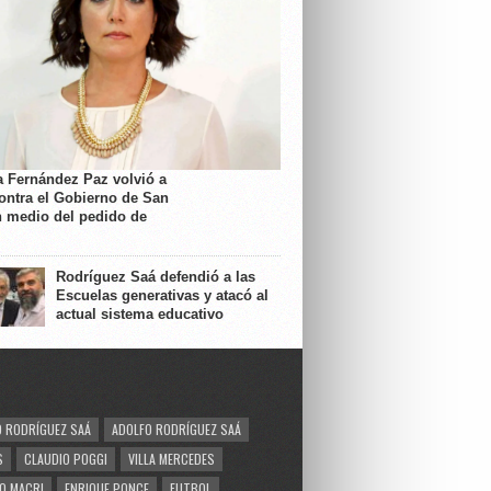
a Fernández Paz volvió a
contra el Gobierno de San
n medio del pedido de
Rodríguez Saá defendió a las
Escuelas generativas y atacó al
actual sistema educativo
 RODRÍGUEZ SAÁ
ADOLFO RODRÍGUEZ SAÁ
S
CLAUDIO POGGI
VILLA MERCEDES
O MACRI
ENRIQUE PONCE
FUTBOL