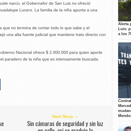
juste narco, el Gobernafor de San Luis no ofreció
adalupe Lucero. La familia de la niña apunta a una
Alerta 
ia que no termina de contar todo lo que sabe y el
Luis: 
a los 
ó una alta fuente judicial que mantiene trato directo con
Gobierno Nacional ofrece $ 2.000.000 para quien aporte
 el paradero de la niña que es intensamente buscada.
Contrat
Merced
mudanz
Mendo
Next Story →
se
Sin cámaras de seguridad y sin luz
en calle, asi se produjo la