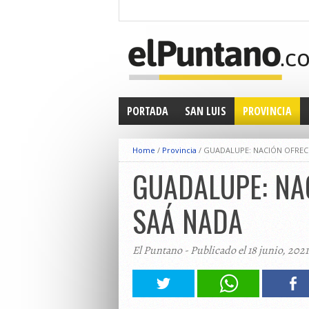
PORTADA
SAN LUIS
PROVINCIA
Home
/
Provincia
/
GUADALUPE: NACIÓN OFRECI
GUADALUPE: NAC
SAÁ NADA
El Puntano - Publicado el 18 junio, 2021