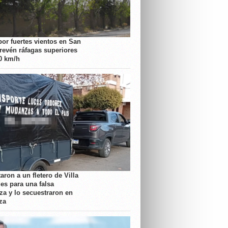
por fuertes vientos en San
prevén ráfagas superiores
70 km/h
aron a un fletero de Villa
es para una falsa
a y lo secuestraron en
za