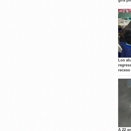
gira p
Los al
regresa
receso
A 22 g