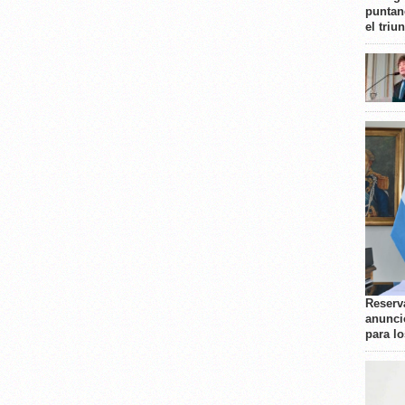
puntan
el triu
Reserva
anunci
para l