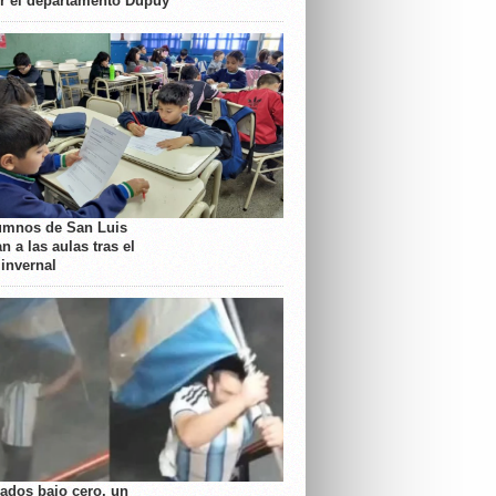
or el departamento Dupuy
umnos de San Luis
n a las aulas tras el
 invernal
rados bajo cero, un