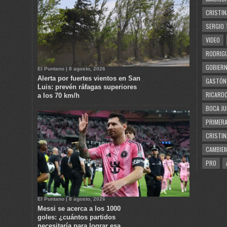
CRISTIN
SERGIO 
VIDEO
RODRIGU
GOBIERN
El Puntano | 8 agosto, 2026
Alerta por fuertes vientos en San
GASTÓN
Luis: prevén ráfagas superiores
RICARDO
a los 70 km/h
BOCA JU
PRIMERA
CRISTIN
CAMBIE
PRO
El Puntano | 8 agosto, 2026
Messi se acerca a los 1000
goles: ¿cuántos partidos
necesitaría para lograr esa