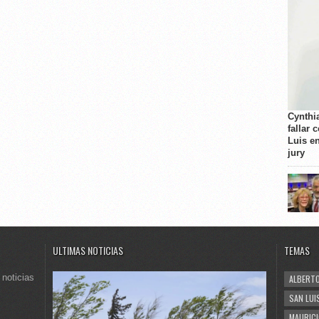
Cynthi
fallar 
Luis e
jury
ULTIMAS NOTICIAS
TEMAS
 noticias
ALBERTO
SAN LUI
MAURICI