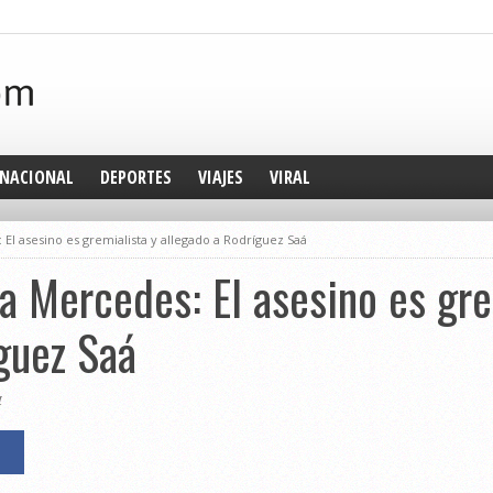
NACIONAL
DEPORTES
VIAJES
VIRAL
 El asesino es gremialista y allegado a Rodríguez Saá
la Mercedes: El asesino es gre
guez Saá
1