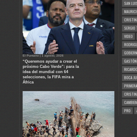
SAN LUI
MAURICI
CRISTIN
SERGIO 
VIDEO
RODRIGU
GOBIERN
El Puntano | 1 agosto, 2026
GASTÓN
“Queremos ayudar a crear el
próximo Cabo Verde”: para la
RICARDO
idea del mundial con 64
selecciones, la FIFA mira a
BOCA JU
África
PRIMERA
CRISTIN
CAMBIE
PRO