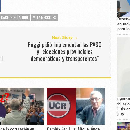
N CARLOS SOLALINDE
VILLA MERCEDES
Reserva
anunci
para l
Next Story →
Poggi pidió implementar las PASO
y "elecciones provinciales
il
democráticas y transparentes"
Cynthi
fallar 
Luis e
jury
 de la corrupción en
Cambia San Luis: Miguel Ángel