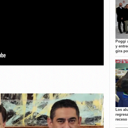
Poggi 
y entre
gira p
Los al
regresa
receso