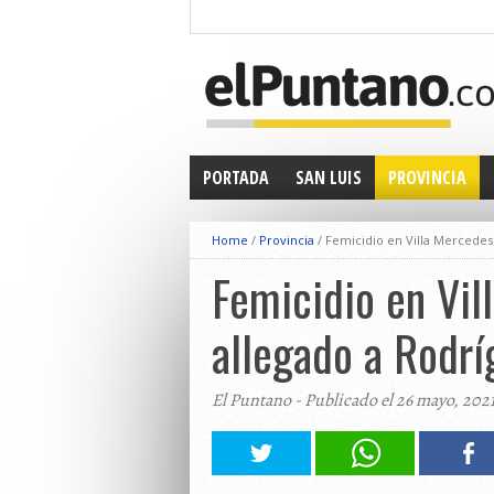
PORTADA
SAN LUIS
PROVINCIA
Home
/
Provincia
/
Femicidio en Villa Mercedes:
Femicidio en Vil
allegado a Rodrí
El Puntano - Publicado el 26 mayo, 202