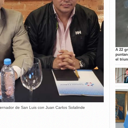
A 22 g
puntan
el triu
rnador de San Luis con Juan Carlos Solalinde