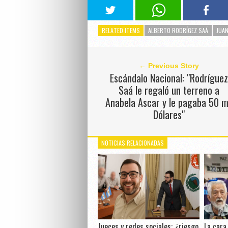
RELATED ITEMS
ALBERTO RODRÍGEZ SAÁ
JUA
← Previous Story
Escándalo Nacional: "Rodríguez
Saá le regaló un terreno a
Anabela Ascar y le pagaba 50 m
Dólares"
NOTICIAS RELACIONADAS
Jueces y redes sociales: ¿riesgo
La cara