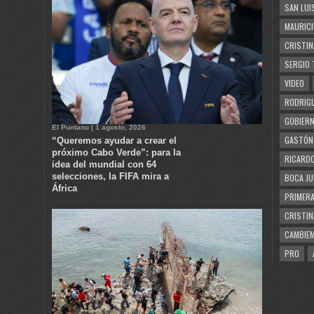
SAN LUI
MAURICI
CRISTIN
SERGIO 
VIDEO
RODRIGU
GOBIERN
El Puntano | 1 agosto, 2026
GASTÓN
“Queremos ayudar a crear el
próximo Cabo Verde”: para la
RICARDO
idea del mundial con 64
selecciones, la FIFA mira a
BOCA JU
África
PRIMERA
CRISTIN
CAMBIE
PRO