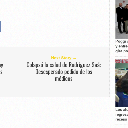
Poggi 
y entre
gira p
Next Story →
ay
Colapsó la salud de Rodríguez Saá:
as
Desesperado pedido de los
médicos
Los al
regresa
receso