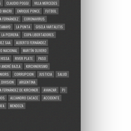
S
CLAUDIO POGGI
VILLA MERCEDES
O MACRI
ENRIQUE PONCE
FUTBOL
A FERNÁNDEZ
CORONAVIRUS
TAMAYO
LA PUNTA
GISELA VARTALITIS
LA PEDRERA
COPA LIBERTADORES
EZ SAA
ALBERTO FERNÁNDEZ
O NACIONAL
MARTÍN OLIVERO
 HISSA
RIVER PLATE
PASO
 ANDRÉ BAZLA
KIRCHNERISMO
NIORS
CORRUPCION
JUSTICIA
SALUD
 DIVISION
ARGENTINA
A FERNÁNDEZ DE KIRCHNER
AVANZAR
PJ
MOS
ALEJANDRO CACACE
ACCIDENTE
AFA
MENDOZA