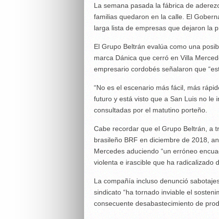
La semana pasada la fábrica de aderezo
familias quedaron en la calle. El Goberna
larga lista de empresas que dejaron la pr
El Grupo Beltrán evalúa como una posibi
marca Dánica que cerró en Villa Mercede
empresario cordobés señalaron que “está
“No es el escenario más fácil, más rápid
futuro y está visto que a San Luis no le 
consultadas por el matutino porteño.
Cabe recordar que el Grupo Beltrán, a t
brasileño BRF en diciembre de 2018, anu
Mercedes aduciendo “un erróneo encuadre
violenta e irascible que ha radicalizado
La compañía incluso denunció sabotajes 
sindicato “ha tornado inviable el sosteni
consecuente desabastecimiento de produ