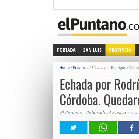
PORTADA
SAN LUIS
PROVINCIA
Home
/
Provincia
/
Echada por Rodríguez Saá de 
Echada por Rodrí
Córdoba. Quedaro
El Puntano - Publicado el 2 mayo, 2021