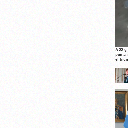
A 22 g
puntan
el triu