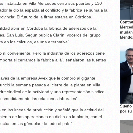
s instalada en Villa Mercedes cerró sus puertas y 130
dor le dio la espalda al conflicto y la fábrica se suma a la
ovincia: El futuro de la firma estaría en Córdoba.
Contrat
Merced
lidad abrir en Córdoba la fábrica de aderezos de la
mudanz
s, San Luis. Según publica Clarín, voceros del grupo
Mendo
 en los cálculos, es una alternativa”.
o ni conveniente. Pero la industria de los aderezos tiene
importa si cerramos la fábrica allá”, señalaron las fuentes
ravés de la empresa Avex que le compró al gigante
nció la semana pasada el cierre de la planta en Villa
 sindical de la actividad y una representación sindical
 desmedidamente las relaciones laborales”.
Sueño 
en las líneas de producción y señaló que la actitud del
por su 
miento de las operaciones en dicha en la planta, con el
ctos en las góndolas de todo el país”.