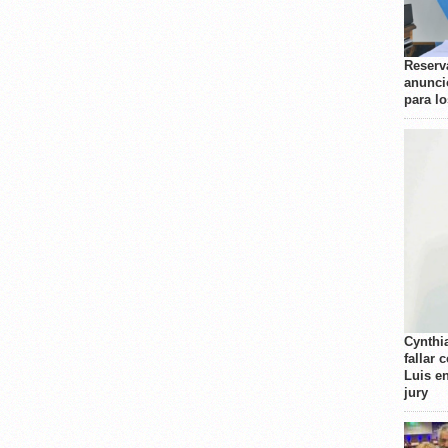
Reserva
anunci
para l
Cynthi
fallar 
Luis e
jury